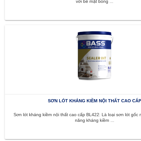
với bề mặt bóng ...
SƠN LÓT KHÁNG KIỀM NỘI THẤT CAO CẤ
Sơn lót kháng kiềm nội thất cao cấp BL422: Là loại sơn lót gốc 
năng kháng kiềm ...