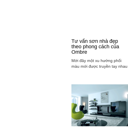
Tư vấn sơn nhà đẹp
theo phong cách của
Ombre
Mới đây một xu hướng phối
màu mới được truyền tay nhau
ở mọi lĩnh vực cả ở thời trang,
sơn nhà ... đó là phong cách
Ombre, cách phối màu sắc tinh
tế sao cho màu sắc chuyển dầ
từ tông nhạt sang đậm, từ sán
sang tối hay ngược lại. Cùng
tìm hiểu phong các này qua
việc ...