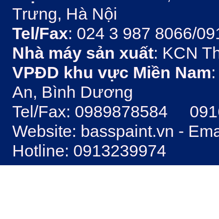
Trưng, Hà Nội
Tel/Fax
: 024 3 987 8066/09
Nhà máy sản xuất
: KCN Th
VPĐD khu vực Miền Nam
:
An, Bình Dương
Tel/Fax: 0989878584 09
Website: basspaint.vn - Em
Hotline: 0913239974