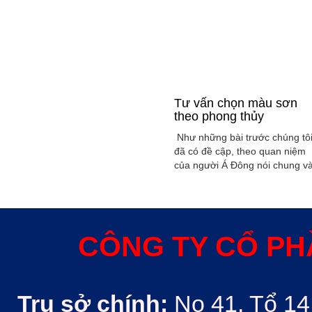
Tư vấn chọn màu sơn
theo phong thủy
Như những bài trước chúng tô
đã có đề cập, theo quan niệm
của người Á Đông nói chung v
Việt Nam nói riêng rất xem
trọng yếu tố phong thủy trong
xây dụng nhà ở hoặc bất kỳ
công trình kiến trúc nào. Phon
thủy trong ngôi nhà thường
CÔNG TY CỔ PH
được quyết định bởi các nhân
tố như: ...
Trụ sở chính:
No 41, Tổ 14