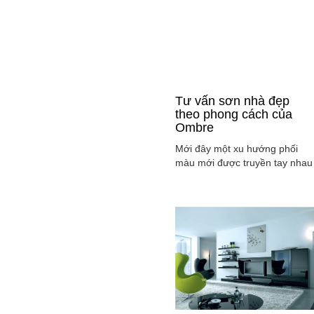
Tư vấn sơn nhà đẹp
theo phong cách của
Ombre
Mới đây một xu hướng phối
màu mới được truyền tay nhau
ở mọi lĩnh vực cả ở thời trang,
sơn nhà ... đó là phong cách
Ombre, cách phối màu sắc tinh
tế sao cho màu sắc chuyển dầ
từ tông nhạt sang đậm, từ sán
sang tối hay ngược lại. Cùng
tìm hiểu phong các này qua
việc ...