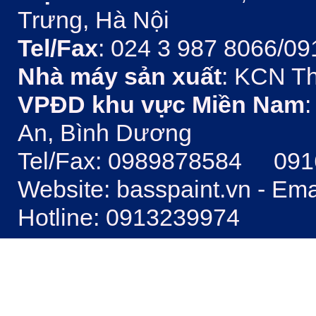
Trưng, Hà Nội
Tel/Fax
: 024 3 987 8066/09
Nhà máy sản xuất
: KCN Th
VPĐD khu vực Miền Nam
:
An, Bình Dương
Tel/Fax: 0989878584 09
Website: basspaint.vn - Em
Hotline: 0913239974