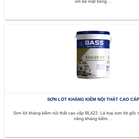
với bề mặt bóng ...
SƠN LÓT KHÁNG KIỀM NỘI THẤT CAO CẤ
Sơn lót kháng kiềm nội thất cao cấp BL422: Là loại sơn lót gốc 
năng kháng kiềm ...