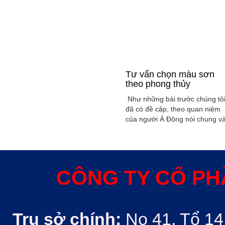
Tư vấn chọn màu sơn
theo phong thủy
Như những bài trước chúng tô
đã có đề cập, theo quan niệm
của người Á Đông nói chung v
Việt Nam nói riêng rất xem
trọng yếu tố phong thủy trong
xây dụng nhà ở hoặc bất kỳ
công trình kiến trúc nào. Phon
thủy trong ngôi nhà thường
CÔNG TY CỔ PH
được quyết định bởi các nhân
tố như: ...
Trụ sở chính:
No 41, Tổ 14