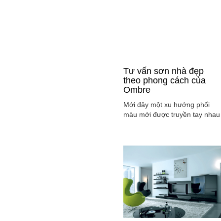
Tư vấn sơn nhà đẹp
theo phong cách của
Ombre
Mới đây một xu hướng phối
màu mới được truyền tay nhau
ở mọi lĩnh vực cả ở thời trang,
sơn nhà ... đó là phong cách
Ombre, cách phối màu sắc tinh
tế sao cho màu sắc chuyển dầ
từ tông nhạt sang đậm, từ sán
sang tối hay ngược lại. Cùng
tìm hiểu phong các này qua
việc ...