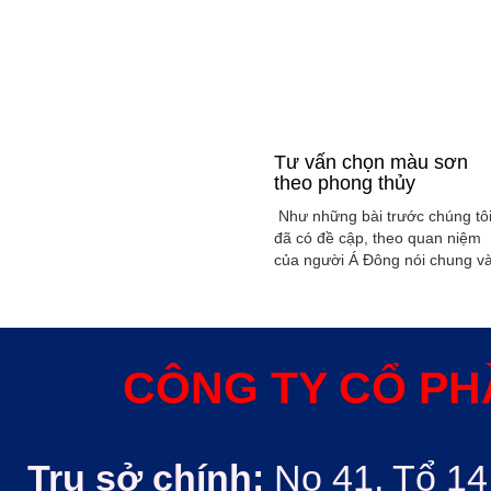
Tư vấn chọn màu sơn
theo phong thủy
Như những bài trước chúng tô
đã có đề cập, theo quan niệm
của người Á Đông nói chung v
Việt Nam nói riêng rất xem
trọng yếu tố phong thủy trong
xây dụng nhà ở hoặc bất kỳ
công trình kiến trúc nào. Phon
thủy trong ngôi nhà thường
CÔNG TY CỔ PH
được quyết định bởi các nhân
tố như: ...
Trụ sở chính:
No 41, Tổ 14