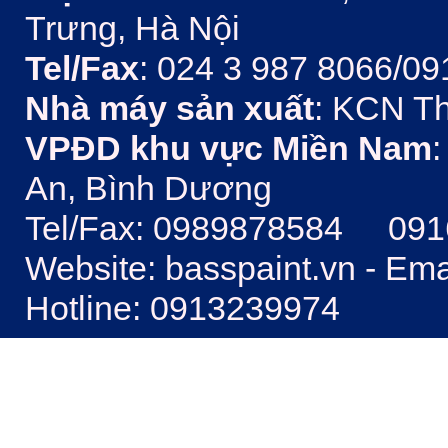
Trưng, Hà Nội
Tel/Fax
: 024 3 987 8066/09
Nhà máy sản xuất
: KCN Th
VPĐD khu vực Miền Nam
:
An, Bình Dương
Tel/Fax: 0989878584 09
Website: basspaint.vn - Em
Hotline: 0913239974