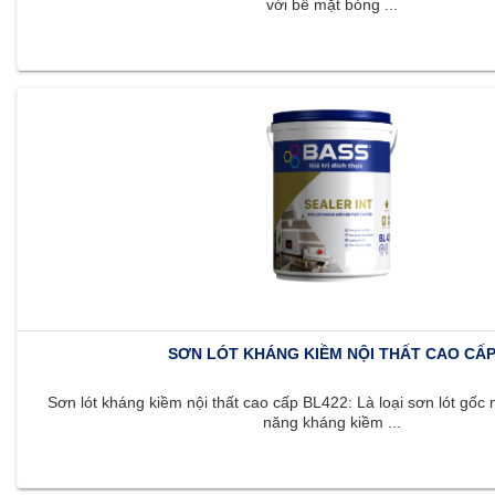
với bề mặt bóng ...
SƠN LÓT KHÁNG KIỀM NỘI THẤT CAO CẤ
Sơn lót kháng kiềm nội thất cao cấp BL422: Là loại sơn lót gốc 
năng kháng kiềm ...