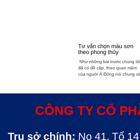
Tư vấn chọn màu sơn
theo phong thủy
Như những bài trước chúng tô
đã có đề cập, theo quan niệm
của người Á Đông nói chung v
Việt Nam nói riêng rất xem
trọng yếu tố phong thủy trong
xây dụng nhà ở hoặc bất kỳ
công trình kiến trúc nào. Phon
thủy trong ngôi nhà thường
CÔNG TY CỔ PH
được quyết định bởi các nhân
tố như: ...
Trụ sở chính:
No 41, Tổ 14