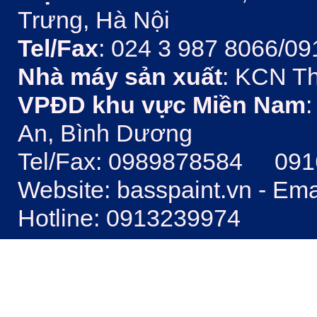
Trưng, Hà Nội
Tel/Fax
: 024 3 987 8066/09
Nhà máy sản xuất
: KCN Th
VPĐD khu vực Miền Nam
:
An, Bình Dương
Tel/Fax: 0989878584 09
Website: basspaint.vn - Em
Hotline: 0913239974