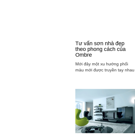
Tư vấn sơn nhà đẹp
theo phong cách của
Ombre
Mới đây một xu hướng phối
màu mới được truyền tay nhau
ở mọi lĩnh vực cả ở thời trang,
sơn nhà ... đó là phong cách
Ombre, cách phối màu sắc tinh
tế sao cho màu sắc chuyển dầ
từ tông nhạt sang đậm, từ sán
sang tối hay ngược lại. Cùng
tìm hiểu phong các này qua
việc ...