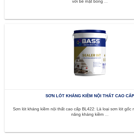
với bề mặt bóng ...
SƠN LÓT KHÁNG KIỀM NỘI THẤT CAO CẤ
Sơn lót kháng kiềm nội thất cao cấp BL422: Là loại sơn lót gốc 
năng kháng kiềm ...