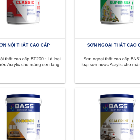
ƠN NỘI THẤT CAO CẤP
SƠN NGOẠI THẤT CAO 
i thất cao cấp BT200 : Là loại
Sơn ngoại thất cao cấp BN51
ớc Acrylic cho màng sơn láng
loại sơn nước Acrylic cho mà
n, màu sắc phong phú, ...
láng mịn, màu sắc phong phú