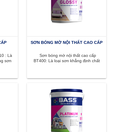
CẤP
SƠN BÓNG MỜ NỘI THẤT CAO CẤP
0 : Là
Sơn bóng mờ nội thất cao cấp
ng sơn
BT400: Là loại sơn khẳng định chất
, ...
lượng đỉnh cao với bề mặt bóng ...