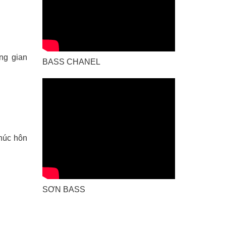
ng gian
BASS CHANEL
húc hôn
SƠN BASS