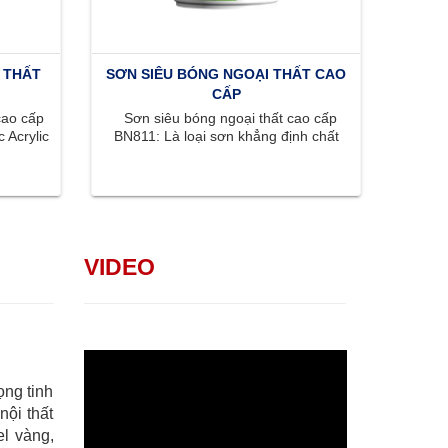
 THẤT
SƠN SIÊU BÓNG NGOẠI THẤT CAO
CẤP
cao cấp
Sơn siêu bóng ngoại thất cao cấp
 Acrylic
BN811: Là loại sơn khẳng định chất
..
lượng đỉnh cao với bề mặt siêu ...
VIDEO
ọng tinh
nội thất
l vàng,