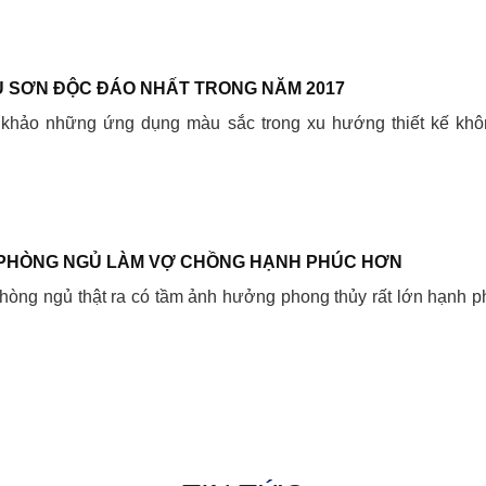
 SƠN ĐỘC ĐÁO NHẤT TRONG NĂM 2017
 khảo những ứng dụng màu sắc trong xu hướng thiết kế khô
PHÒNG NGỦ LÀM VỢ CHỒNG HẠNH PHÚC HƠN
òng ngủ thật ra có tầm ảnh hưởng phong thủy rất lớn hạnh p