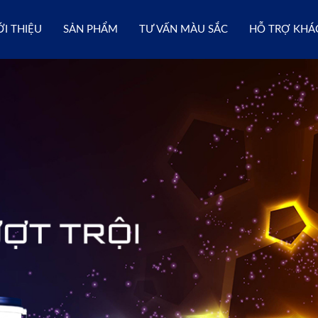
ỚI THIỆU
SẢN PHẨM
TƯ VẤN MÀU SẮC
HỖ TRỢ KHÁ