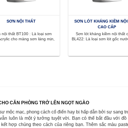
SƠN NỘI THẤT
SƠN LÓT KHÁNG KIỀM NỘI
CAO CẤP
nội thất BT100 : Là loại sơn
Sơn lót kháng kiềm nội thất 
crylic cho màng sơn láng mịn,
BL422: Là loại sơn lót gốc nước
ắc phong phú, tươi sáng, ...
có khả năng kháng kiềm .
CHO CĂN PHÒNG TRỞ LÊN NGỌT NGÀO
sự mộc mạc, phong cách cổ điển hay bị hấp dẫn bởi sự sang tr
 vẫn luôn là một ý tưởng tuyệt vời. Bạn có thể bắt đầu với đồ 
à kết hợp chúng theo cách của riêng bạn. Thêm sắc màu paste