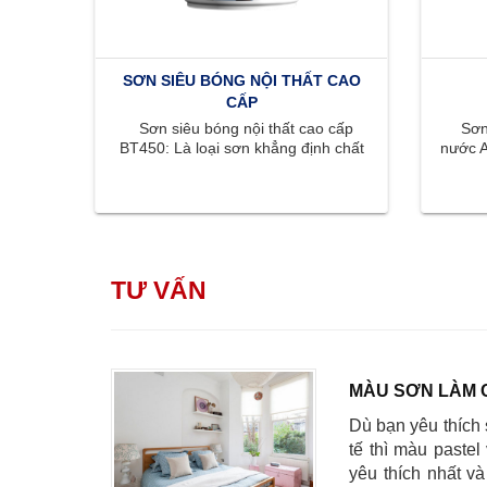
SƠN SIÊU BÓNG NỘI THẤT CAO
CẤP
Sơn siêu bóng nội thất cao cấp
Sơn 
BT450: Là loại sơn khẳng định chất
nước A
lượng đỉnh cao với bề mặt bóng ...
màu s
TƯ VẤN
MÀU SƠN LÀM 
Dù bạn yêu thích 
tế thì màu pastel
yêu thích nhất v