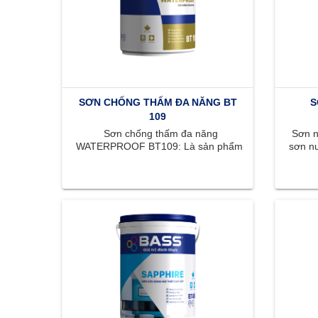
SƠN CHỐNG THẤM ĐA NĂNG BT
S
109
Sơn chống thấm đa năng
Sơn nộ
WATERPROOF BT109: Là sản phẩm
sơn nư
thích hợp chống thấm cho sàn và
mị
tường đứng. WATERPROOF BT109 ...