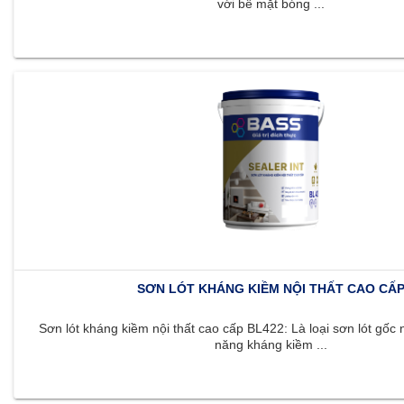
với bề mặt bóng ...
SƠN LÓT KHÁNG KIỀM NỘI THẤT CAO CẤ
Sơn lót kháng kiềm nội thất cao cấp BL422: Là loại sơn lót gốc 
năng kháng kiềm ...