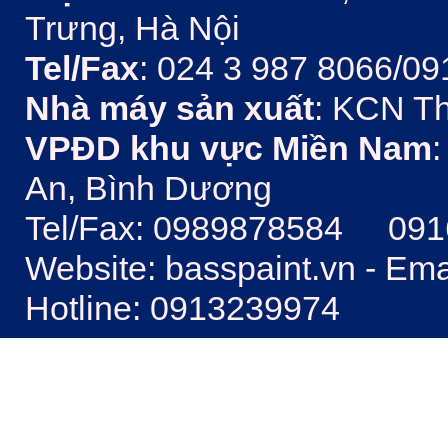
Trưng, Hà Nội
Tel/Fax
: 024 3 987 8066/09
Nhà máy sản xuất
: KCN Th
VPĐD khu vực Miền Nam
:
An, Bình Dương
Tel/Fax: 0989878584 09
Website: basspaint.vn - Em
Hotline: 0913239974