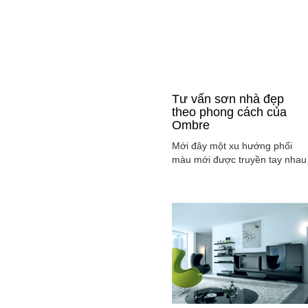
Tư vấn sơn nhà đẹp
theo phong cách của
Ombre
Mới đây một xu hướng phối
màu mới được truyền tay nhau
ở mọi lĩnh vực cả ở thời trang,
sơn nhà ... đó là phong cách
Ombre, cách phối màu sắc tinh
tế sao cho màu sắc chuyển dầ
từ tông nhạt sang đậm, từ sán
sang tối hay ngược lại. Cùng
tìm hiểu phong các này qua
việc ...