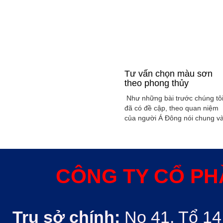
Tư vấn chọn màu sơn
theo phong thủy
Như những bài trước chúng tô
đã có đề cập, theo quan niệm
của người Á Đông nói chung v
Việt Nam nói riêng rất xem
trọng yếu tố phong thủy trong
xây dụng nhà ở hoặc bất kỳ
công trình kiến trúc nào. Phon
thủy trong ngôi nhà thường
CÔNG TY CỔ PH
được quyết định bởi các nhân
tố như: ...
Trụ sở chính:
No 41, Tổ 14