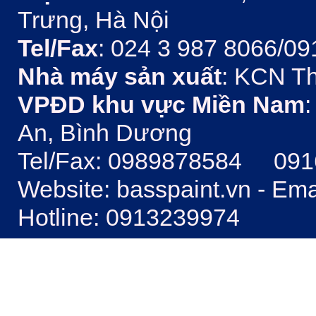
Trưng, Hà Nội
Tel/Fax
: 024 3 987 8066/09
Nhà máy sản xuất
: KCN Th
VPĐD khu vực Miền Nam
:
An, Bình Dương
Tel/Fax: 0989878584 09
Website: basspaint.vn - Em
Hotline: 0913239974