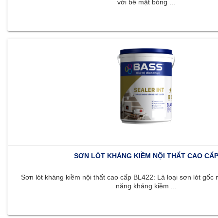
với bề mặt bóng ...
SƠN LÓT KHÁNG KIỀM NỘI THẤT CAO CẤ
Sơn lót kháng kiềm nội thất cao cấp BL422: Là loại sơn lót gốc 
năng kháng kiềm ...