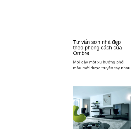
Tư vấn sơn nhà đẹp
theo phong cách của
Ombre
Mới đây một xu hướng phối
màu mới được truyền tay nhau
ở mọi lĩnh vực cả ở thời trang,
sơn nhà ... đó là phong cách
Ombre, cách phối màu sắc tinh
tế sao cho màu sắc chuyển dầ
từ tông nhạt sang đậm, từ sán
sang tối hay ngược lại. Cùng
tìm hiểu phong các này qua
việc ...