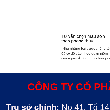
Tư vấn chọn màu sơn
theo phong thủy
Như những bài trước chúng tô
đã có đề cập, theo quan niệm
của người Á Đông nói chung v
Việt Nam nói riêng rất xem
trọng yếu tố phong thủy trong
xây dụng nhà ở hoặc bất kỳ
công trình kiến trúc nào. Phon
thủy trong ngôi nhà thường
CÔNG TY CỔ PH
được quyết định bởi các nhân
tố như: ...
Trụ sở chính:
No 41, Tổ 14