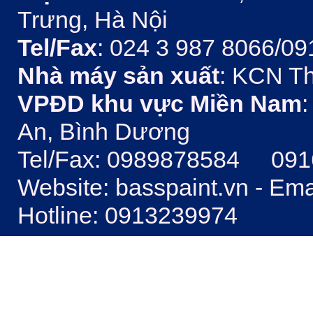
Trưng, Hà Nội
Tel/Fax
: 024 3 987 8066/09
Nhà máy sản xuất
: KCN Th
VPĐD khu vực Miền Nam
:
An, Bình Dương
Tel/Fax: 0989878584 09
Website: basspaint.vn - Em
Hotline: 0913239974