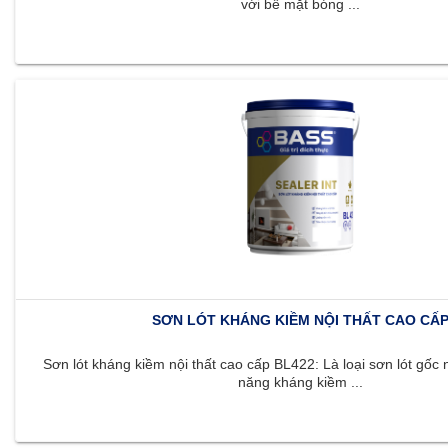
với bề mặt bóng ...
SƠN LÓT KHÁNG KIỀM NỘI THẤT CAO CẤ
Sơn lót kháng kiềm nội thất cao cấp BL422: Là loại sơn lót gốc 
năng kháng kiềm ...