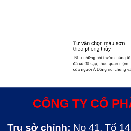
Tư vấn chọn màu sơn
theo phong thủy
Như những bài trước chúng tô
đã có đề cập, theo quan niệm
của người Á Đông nói chung v
Việt Nam nói riêng rất xem
trọng yếu tố phong thủy trong
xây dụng nhà ở hoặc bất kỳ
công trình kiến trúc nào. Phon
thủy trong ngôi nhà thường
CÔNG TY CỔ PH
được quyết định bởi các nhân
tố như: ...
Trụ sở chính:
No 41, Tổ 14