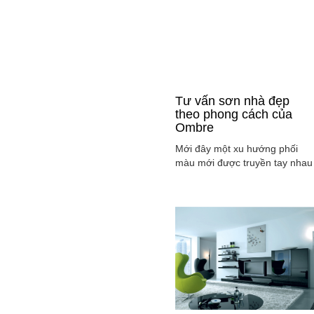
Tư vấn sơn nhà đẹp
theo phong cách của
Ombre
Mới đây một xu hướng phối
màu mới được truyền tay nhau
ở mọi lĩnh vực cả ở thời trang,
sơn nhà ... đó là phong cách
Ombre, cách phối màu sắc tinh
tế sao cho màu sắc chuyển dầ
từ tông nhạt sang đậm, từ sán
sang tối hay ngược lại. Cùng
tìm hiểu phong các này qua
việc ...