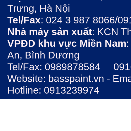
Trưng, Hà Nội
Tel/Fax
: 024 3 987 8066/09
Nhà máy sản xuất
: KCN Th
VPĐD khu vực Miền Nam
:
An, Bình Dương
Tel/Fax: 0989878584 09
Website: basspaint.vn - Em
Hotline: 0913239974