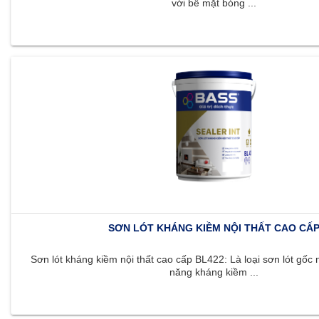
với bề mặt bóng ...
SƠN LÓT KHÁNG KIỀM NỘI THẤT CAO CẤ
Sơn lót kháng kiềm nội thất cao cấp BL422: Là loại sơn lót gốc 
năng kháng kiềm ...