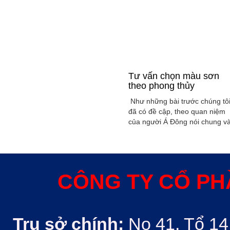
Tư vấn chọn màu sơn
theo phong thủy
Như những bài trước chúng tô
đã có đề cập, theo quan niệm
của người Á Đông nói chung v
Việt Nam nói riêng rất xem
trọng yếu tố phong thủy trong
xây dụng nhà ở hoặc bất kỳ
công trình kiến trúc nào. Phon
thủy trong ngôi nhà thường
CÔNG TY CỔ PH
được quyết định bởi các nhân
tố như: ...
Trụ sở chính:
No 41, Tổ 14