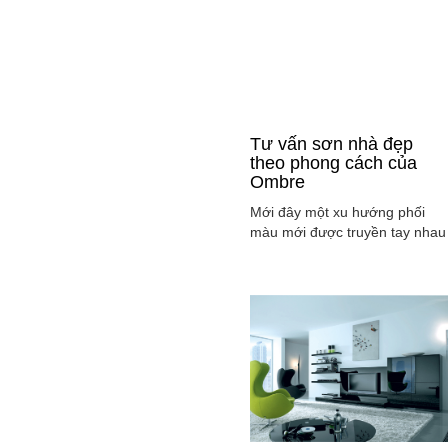
Tư vấn sơn nhà đẹp
theo phong cách của
Ombre
Mới đây một xu hướng phối
màu mới được truyền tay nhau
ở mọi lĩnh vực cả ở thời trang,
sơn nhà ... đó là phong cách
Ombre, cách phối màu sắc tinh
tế sao cho màu sắc chuyển dầ
từ tông nhạt sang đậm, từ sán
sang tối hay ngược lại. Cùng
tìm hiểu phong các này qua
việc ...