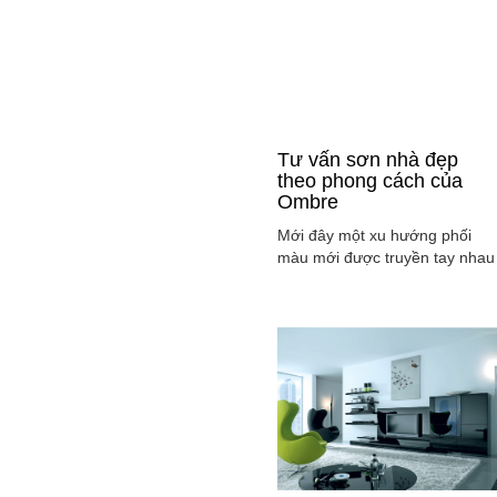
Tư vấn sơn nhà đẹp
theo phong cách của
Ombre
Mới đây một xu hướng phối
màu mới được truyền tay nhau
ở mọi lĩnh vực cả ở thời trang,
sơn nhà ... đó là phong cách
Ombre, cách phối màu sắc tinh
tế sao cho màu sắc chuyển dầ
từ tông nhạt sang đậm, từ sán
sang tối hay ngược lại. Cùng
tìm hiểu phong các này qua
việc ...