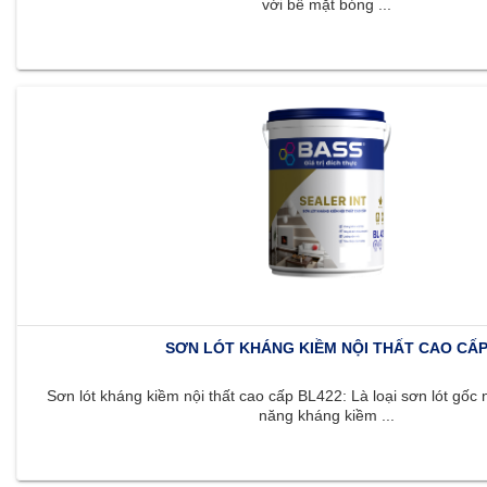
với bề mặt bóng ...
SƠN LÓT KHÁNG KIỀM NỘI THẤT CAO CẤ
Sơn lót kháng kiềm nội thất cao cấp BL422: Là loại sơn lót gốc 
năng kháng kiềm ...