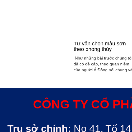
Tư vấn chọn màu sơn
theo phong thủy
Như những bài trước chúng tô
đã có đề cập, theo quan niệm
của người Á Đông nói chung v
Việt Nam nói riêng rất xem
trọng yếu tố phong thủy trong
xây dụng nhà ở hoặc bất kỳ
công trình kiến trúc nào. Phon
thủy trong ngôi nhà thường
CÔNG TY CỔ PH
được quyết định bởi các nhân
tố như: ...
Trụ sở chính:
No 41, Tổ 14