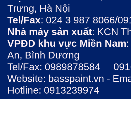
Trưng, Hà Nội
Tel/Fax
: 024 3 987 8066/09
Nhà máy sản xuất
: KCN Th
VPĐD khu vực Miền Nam
:
An, Bình Dương
Tel/Fax: 0989878584 09
Website: basspaint.vn - Em
Hotline: 0913239974