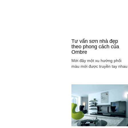
Tư vấn sơn nhà đẹp
theo phong cách của
Ombre
Mới đây một xu hướng phối
màu mới được truyền tay nhau
ở mọi lĩnh vực cả ở thời trang,
sơn nhà ... đó là phong cách
Ombre, cách phối màu sắc tinh
tế sao cho màu sắc chuyển dầ
từ tông nhạt sang đậm, từ sán
sang tối hay ngược lại. Cùng
tìm hiểu phong các này qua
việc ...