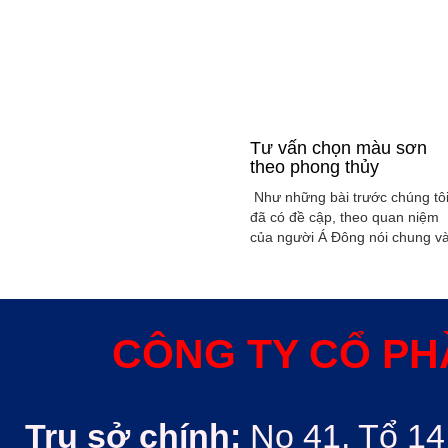
Tư vấn chọn màu sơn
theo phong thủy
Như những bài trước chúng tô
đã có đề cập, theo quan niệm
của người Á Đông nói chung v
Việt Nam nói riêng rất xem
trọng yếu tố phong thủy trong
xây dụng nhà ở hoặc bất kỳ
công trình kiến trúc nào. Phon
thủy trong ngôi nhà thường
CÔNG TY CỔ PH
được quyết định bởi các nhân
tố như: ...
Trụ sở chính:
No 41, Tổ 14