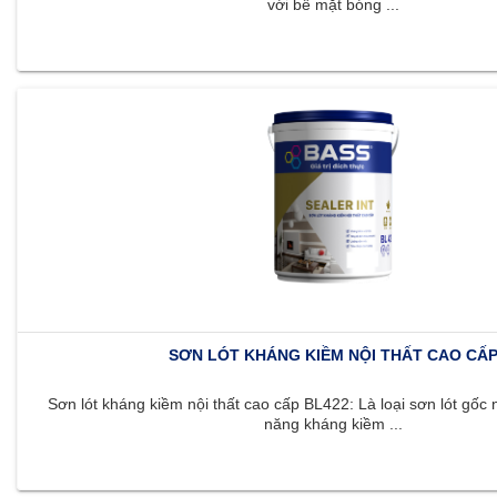
với bề mặt bóng ...
SƠN LÓT KHÁNG KIỀM NỘI THẤT CAO CẤ
Sơn lót kháng kiềm nội thất cao cấp BL422: Là loại sơn lót gốc 
năng kháng kiềm ...