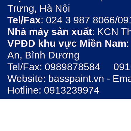
Trưng, Hà Nội
Tel/Fax
: 024 3 987 8066/09
Nhà máy sản xuất
: KCN Th
VPĐD khu vực Miền Nam
:
An, Bình Dương
Tel/Fax: 0989878584 09
Website: basspaint.vn - Em
Hotline: 0913239974