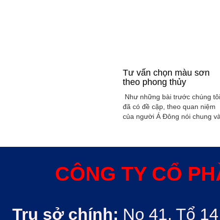
Tư vấn chọn màu sơn
theo phong thủy
Như những bài trước chúng tô
đã có đề cập, theo quan niệm
của người Á Đông nói chung v
Việt Nam nói riêng rất xem
trọng yếu tố phong thủy trong
xây dụng nhà ở hoặc bất kỳ
công trình kiến trúc nào. Phon
thủy trong ngôi nhà thường
CÔNG TY CỔ PH
được quyết định bởi các nhân
tố như: ...
Trụ sở chính:
No 41, Tổ 14