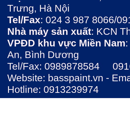
Trưng, Hà Nội
Tel/Fax
: 024 3 987 8066/09
Nhà máy sản xuất
: KCN Th
VPĐD khu vực Miền Nam
:
An, Bình Dương
Tel/Fax: 0989878584 09
Website: basspaint.vn - Em
Hotline: 0913239974