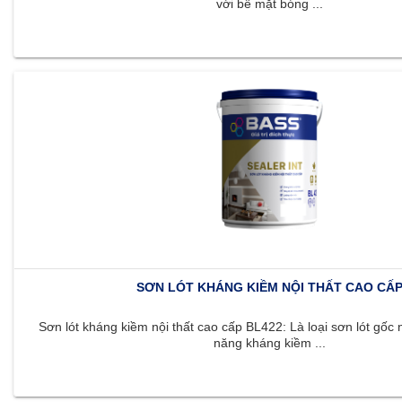
với bề mặt bóng ...
SƠN LÓT KHÁNG KIỀM NỘI THẤT CAO CẤ
Sơn lót kháng kiềm nội thất cao cấp BL422: Là loại sơn lót gốc 
năng kháng kiềm ...