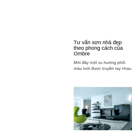
Tư vấn sơn nhà đẹp
theo phong cách của
Ombre
Mới đây một xu hướng phối
màu mới được truyền tay nhau
ở mọi lĩnh vực cả ở thời trang,
sơn nhà ... đó là phong cách
Ombre, cách phối màu sắc tinh
tế sao cho màu sắc chuyển dầ
từ tông nhạt sang đậm, từ sán
sang tối hay ngược lại. Cùng
tìm hiểu phong các này qua
việc ...