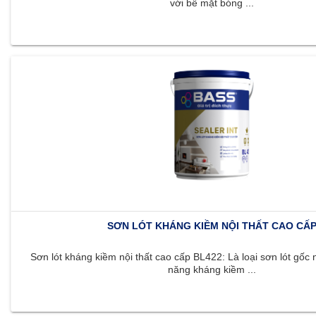
với bề mặt bóng ...
SƠN LÓT KHÁNG KIỀM NỘI THẤT CAO CẤ
Sơn lót kháng kiềm nội thất cao cấp BL422: Là loại sơn lót gốc 
năng kháng kiềm ...