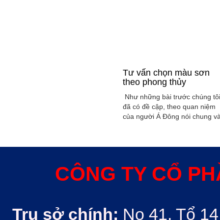
Tư vấn chọn màu sơn
theo phong thủy
Như những bài trước chúng tô
đã có đề cập, theo quan niệm
của người Á Đông nói chung v
Việt Nam nói riêng rất xem
trọng yếu tố phong thủy trong
xây dụng nhà ở hoặc bất kỳ
công trình kiến trúc nào. Phon
thủy trong ngôi nhà thường
CÔNG TY CỔ PH
được quyết định bởi các nhân
tố như: ...
Trụ sở chính:
No 41, Tổ 14