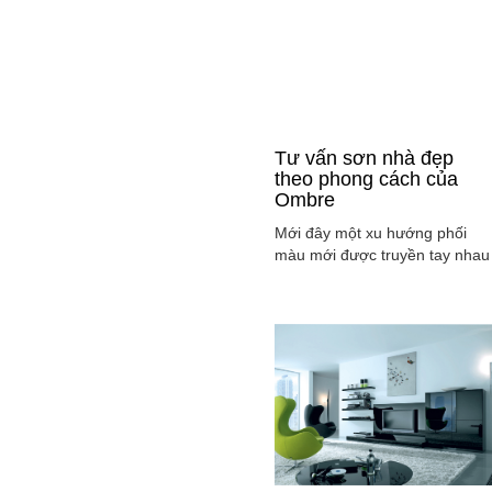
Tư vấn sơn nhà đẹp
theo phong cách của
Ombre
Mới đây một xu hướng phối
màu mới được truyền tay nhau
ở mọi lĩnh vực cả ở thời trang,
sơn nhà ... đó là phong cách
Ombre, cách phối màu sắc tinh
tế sao cho màu sắc chuyển dầ
từ tông nhạt sang đậm, từ sán
sang tối hay ngược lại. Cùng
tìm hiểu phong các này qua
việc ...