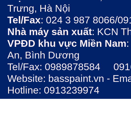
Trưng, Hà Nội
Tel/Fax
: 024 3 987 8066/09
Nhà máy sản xuất
: KCN Th
VPĐD khu vực Miền Nam
:
An, Bình Dương
Tel/Fax: 0989878584 09
Website: basspaint.vn - Em
Hotline: 0913239974