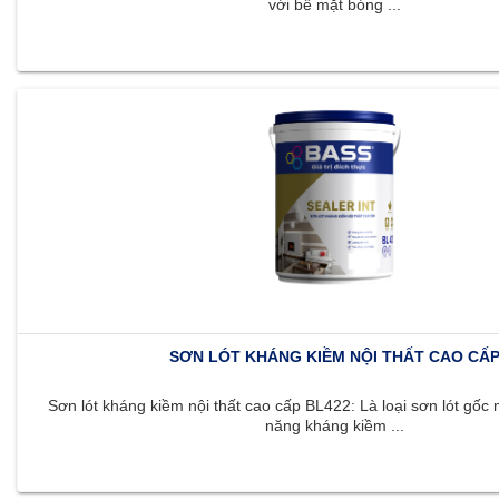
với bề mặt bóng ...
SƠN LÓT KHÁNG KIỀM NỘI THẤT CAO CẤ
Sơn lót kháng kiềm nội thất cao cấp BL422: Là loại sơn lót gốc 
năng kháng kiềm ...