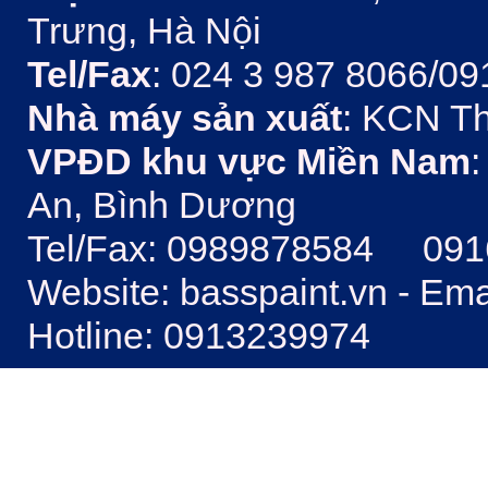
Trưng, Hà Nội
Tel/Fax
: 024 3 987 8066/09
Nhà máy sản xuất
: KCN Th
VPĐD khu vực Miền Nam
:
An, Bình Dương
Tel/Fax: 0989878584 09
Website: basspaint.vn - Em
Hotline: 0913239974