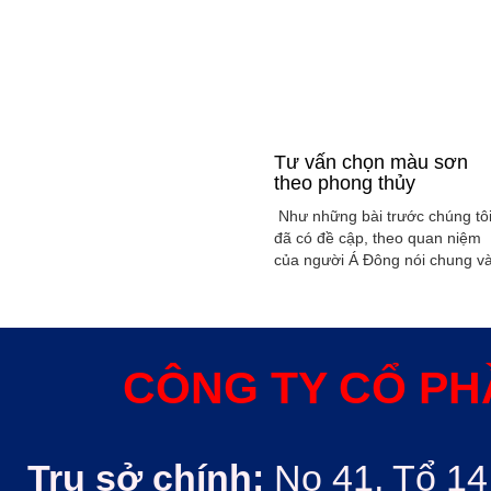
Tư vấn chọn màu sơn
theo phong thủy
Như những bài trước chúng tô
đã có đề cập, theo quan niệm
của người Á Đông nói chung v
Việt Nam nói riêng rất xem
trọng yếu tố phong thủy trong
xây dụng nhà ở hoặc bất kỳ
công trình kiến trúc nào. Phon
thủy trong ngôi nhà thường
CÔNG TY CỔ PH
được quyết định bởi các nhân
tố như: ...
Trụ sở chính:
No 41, Tổ 14