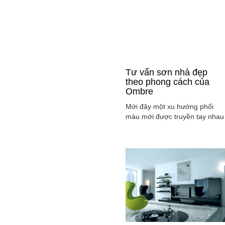
Tư vấn sơn nhà đẹp
theo phong cách của
Ombre
Mới đây một xu hướng phối
màu mới được truyền tay nhau
ở mọi lĩnh vực cả ở thời trang,
sơn nhà ... đó là phong cách
Ombre, cách phối màu sắc tinh
tế sao cho màu sắc chuyển dầ
từ tông nhạt sang đậm, từ sán
sang tối hay ngược lại. Cùng
tìm hiểu phong các này qua
việc ...