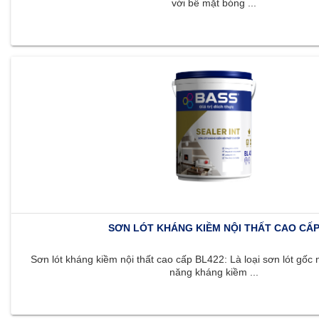
với bề mặt bóng ...
SƠN LÓT KHÁNG KIỀM NỘI THẤT CAO CẤ
Sơn lót kháng kiềm nội thất cao cấp BL422: Là loại sơn lót gốc 
năng kháng kiềm ...