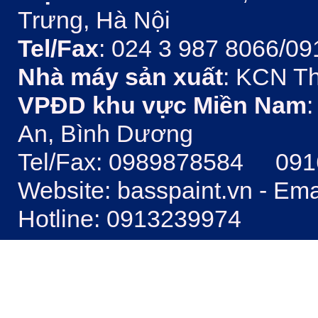
Trưng, Hà Nội
Tel/Fax
: 024 3 987 8066/09
Nhà máy sản xuất
: KCN Th
VPĐD khu vực Miền Nam
:
An, Bình Dương
Tel/Fax: 0989878584 09
Website: basspaint.vn - Em
Hotline: 0913239974