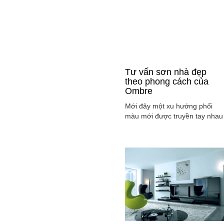
Tư vấn sơn nhà đẹp
theo phong cách của
Ombre
Mới đây một xu hướng phối
màu mới được truyền tay nhau
ở mọi lĩnh vực cả ở thời trang,
sơn nhà ... đó là phong cách
Ombre, cách phối màu sắc tinh
tế sao cho màu sắc chuyển dầ
từ tông nhạt sang đậm, từ sán
sang tối hay ngược lại. Cùng
tìm hiểu phong các này qua
việc ...