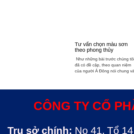
Tư vấn chọn màu sơn
theo phong thủy
Như những bài trước chúng tô
đã có đề cập, theo quan niệm
của người Á Đông nói chung v
Việt Nam nói riêng rất xem
trọng yếu tố phong thủy trong
xây dụng nhà ở hoặc bất kỳ
công trình kiến trúc nào. Phon
thủy trong ngôi nhà thường
CÔNG TY CỔ PH
được quyết định bởi các nhân
tố như: ...
Trụ sở chính:
No 41, Tổ 14