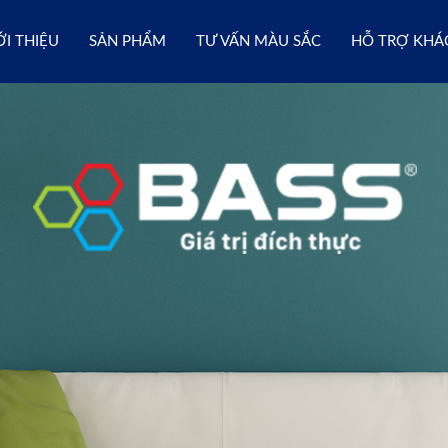
ỚI THIỆU
SẢN PHẨM
TƯ VẤN MÀU SẮC
HỖ TRỢ KHÁ