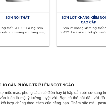
SƠN NỘI THẤT
SƠN LÓT KHÁNG KIỀM NỘI
CAO CẤP
nội thất BT100 : Là loại sơn
Sơn lót kháng kiềm nội thất 
crylic cho màng sơn láng mịn,
BL422: Là loại sơn lót gốc nước
ắc phong phú, tươi sáng, ...
có khả năng kháng kiềm .
CHO CĂN PHÒNG TRỞ LÊN NGỌT NGÀO
sự mộc mạc, phong cách cổ điển hay bị hấp dẫn bởi sự sang tr
 vẫn luôn là một ý tưởng tuyệt vời. Bạn có thể bắt đầu với đồ 
à kết hợp chúng theo cách của riêng bạn. Thêm sắc màu paste