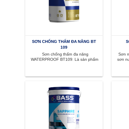
SƠN CHỐNG THẤM ĐA NĂNG BT
S
109
Sơn chống thấm đa năng
Sơn nộ
WATERPROOF BT109: Là sản phẩm
sơn nư
thích hợp chống thấm cho sàn và
mị
tường đứng. WATERPROOF BT109 ...