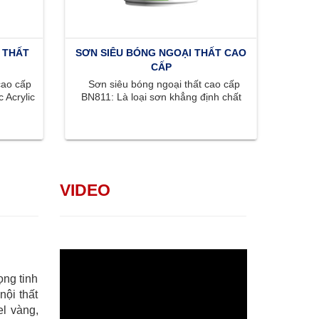
 THẤT
SƠN SIÊU BÓNG NGOẠI THẤT CAO
CẤP
cao cấp
Sơn siêu bóng ngoại thất cao cấp
 Acrylic
BN811: Là loại sơn khẳng định chất
..
lượng đỉnh cao với bề mặt siêu ...
VIDEO
ọng tinh
nội thất
l vàng,