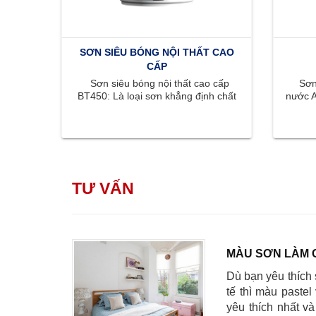
SƠN SIÊU BÓNG NỘI THẤT CAO
CẤP
Sơn siêu bóng nội thất cao cấp
Sơn 
BT450: Là loại sơn khẳng định chất
nước A
lượng đỉnh cao với bề mặt bóng ...
màu s
TƯ VẤN
MÀU SƠN LÀM 
Dù bạn yêu thích 
tế thì màu pastel
yêu thích nhất v