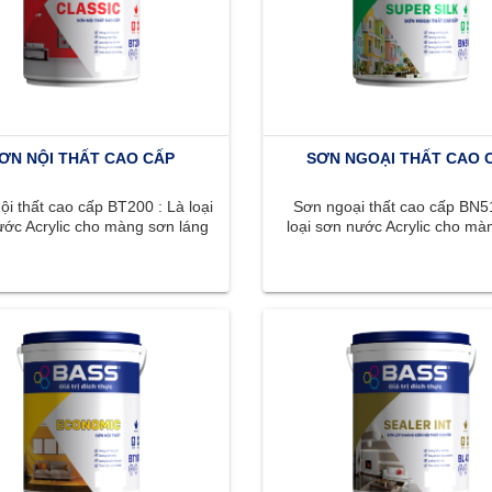
ƠN NỘI THẤT CAO CẤP
SƠN NGOẠI THẤT CAO 
i thất cao cấp BT200 : Là loại
Sơn ngoại thất cao cấp BN51
ớc Acrylic cho màng sơn láng
loại sơn nước Acrylic cho mà
n, màu sắc phong phú, ...
láng mịn, màu sắc phong phú