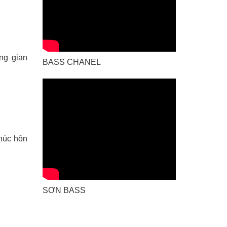
ng gian
BASS CHANEL
húc hôn
SƠN BASS