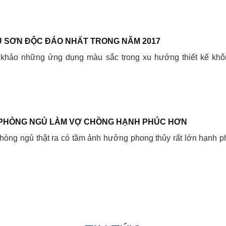
 SƠN ĐỘC ĐÁO NHẤT TRONG NĂM 2017
 khảo những ứng dụng màu sắc trong xu hướng thiết kế khô
PHÒNG NGỦ LÀM VỢ CHỒNG HẠNH PHÚC HƠN
òng ngủ thật ra có tầm ảnh hưởng phong thủy rất lớn hạnh p