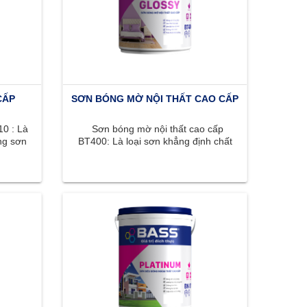
CẤP
SƠN BÓNG MỜ NỘI THẤT CAO CẤP
0 : Là
Sơn bóng mờ nội thất cao cấp
ng sơn
BT400: Là loại sơn khẳng định chất
, ...
lượng đỉnh cao với bề mặt bóng ...