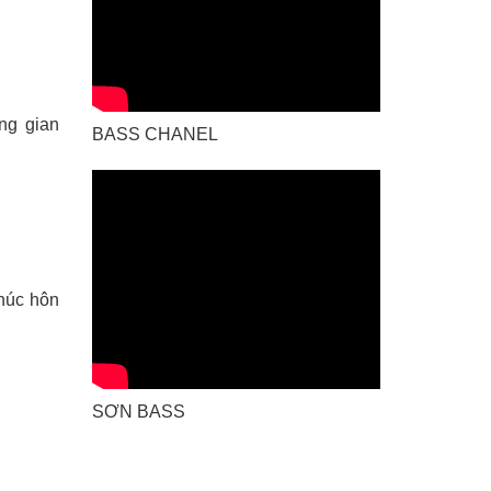
ng gian
BASS CHANEL
húc hôn
SƠN BASS