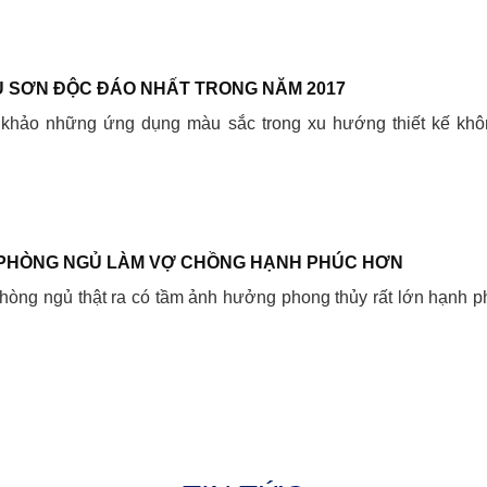
 SƠN ĐỘC ĐÁO NHẤT TRONG NĂM 2017
 khảo những ứng dụng màu sắc trong xu hướng thiết kế khô
PHÒNG NGỦ LÀM VỢ CHỒNG HẠNH PHÚC HƠN
òng ngủ thật ra có tầm ảnh hưởng phong thủy rất lớn hạnh p