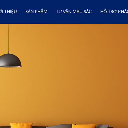
ỚI THIỆU
SẢN PHẨM
TƯ VẤN MÀU SẮC
HỖ TRỢ KHÁ