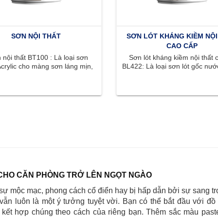
SƠN NỘI THẤT
SƠN LÓT KHÁNG KIỀM NỘI
CAO CẤP
nội thất BT100 : Là loại sơn
Sơn lót kháng kiềm nội thất 
crylic cho màng sơn láng mịn,
BL422: Là loại sơn lót gốc nước
ắc phong phú, tươi sáng, ...
có khả năng kháng kiềm .
CHO CĂN PHÒNG TRỞ LÊN NGỌT NGÀO
sự mộc mạc, phong cách cổ điển hay bị hấp dẫn bởi sự sang tr
 vẫn luôn là một ý tưởng tuyệt vời. Bạn có thể bắt đầu với đồ 
à kết hợp chúng theo cách của riêng bạn. Thêm sắc màu paste