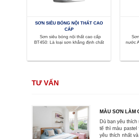
SƠN SIÊU BÓNG NỘI THẤT CAO
CẤP
Sơn siêu bóng nội thất cao cấp
Sơn 
BT450: Là loại sơn khẳng định chất
nước A
lượng đỉnh cao với bề mặt bóng ...
màu s
TƯ VẤN
MÀU SƠN LÀM 
Dù bạn yêu thích 
tế thì màu pastel
yêu thích nhất v