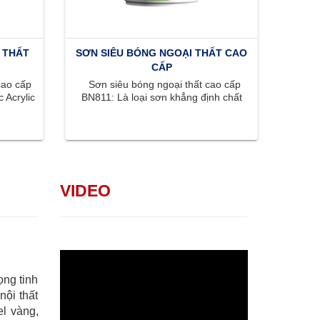
 THẤT
SƠN SIÊU BÓNG NGOẠI THẤT CAO
CẤP
cao cấp
Sơn siêu bóng ngoại thất cao cấp
 Acrylic
BN811: Là loại sơn khẳng định chất
..
lượng đỉnh cao với bề mặt siêu ...
VIDEO
ọng tinh
nội thất
l vàng,