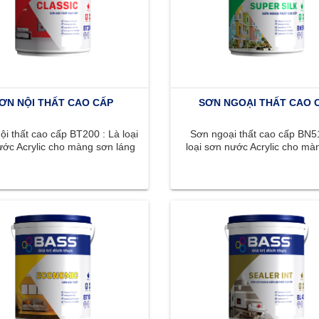
ƠN NỘI THẤT CAO CẤP
SƠN NGOẠI THẤT CAO 
i thất cao cấp BT200 : Là loại
Sơn ngoại thất cao cấp BN51
ớc Acrylic cho màng sơn láng
loại sơn nước Acrylic cho mà
n, màu sắc phong phú, ...
láng mịn, màu sắc phong phú