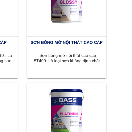
CẤP
SƠN BÓNG MỜ NỘI THẤT CAO CẤP
0 : Là
Sơn bóng mờ nội thất cao cấp
ng sơn
BT400: Là loại sơn khẳng định chất
, ...
lượng đỉnh cao với bề mặt bóng ...