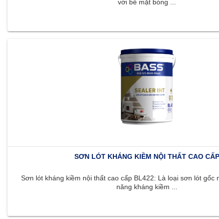
với bề mặt bóng ...
SƠN LÓT KHÁNG KIỀM NỘI THẤT CAO CẤ
Sơn lót kháng kiềm nội thất cao cấp BL422: Là loại sơn lót gốc 
năng kháng kiềm ...