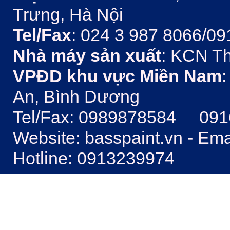
Trưng, Hà Nội
Tel/Fax
: 024 3 987 8066/09
Nhà máy sản xuất
: KCN Th
VPĐD khu vực Miền Nam
:
An, Bình Dương
Tel/Fax: 0989878584 09
Website: basspaint.vn - Em
Hotline: 0913239974