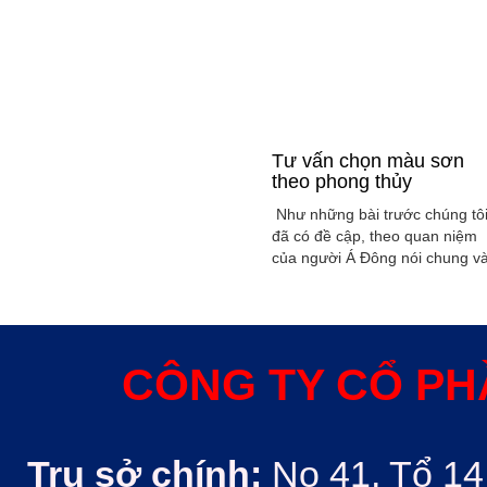
Tư vấn chọn màu sơn
theo phong thủy
Như những bài trước chúng tô
đã có đề cập, theo quan niệm
của người Á Đông nói chung v
Việt Nam nói riêng rất xem
trọng yếu tố phong thủy trong
xây dụng nhà ở hoặc bất kỳ
công trình kiến trúc nào. Phon
thủy trong ngôi nhà thường
CÔNG TY CỔ PH
được quyết định bởi các nhân
tố như: ...
Trụ sở chính:
No 41, Tổ 14