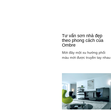
Tư vấn sơn nhà đẹp
theo phong cách của
Ombre
Mới đây một xu hướng phối
màu mới được truyền tay nhau
ở mọi lĩnh vực cả ở thời trang,
sơn nhà ... đó là phong cách
Ombre, cách phối màu sắc tinh
tế sao cho màu sắc chuyển dầ
từ tông nhạt sang đậm, từ sán
sang tối hay ngược lại. Cùng
tìm hiểu phong các này qua
việc ...