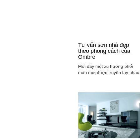
Tư vấn sơn nhà đẹp
theo phong cách của
Ombre
Mới đây một xu hướng phối
màu mới được truyền tay nhau
ở mọi lĩnh vực cả ở thời trang,
sơn nhà ... đó là phong cách
Ombre, cách phối màu sắc tinh
tế sao cho màu sắc chuyển dầ
từ tông nhạt sang đậm, từ sán
sang tối hay ngược lại. Cùng
tìm hiểu phong các này qua
việc ...