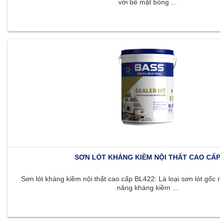
với bề mặt bóng ...
SƠN LÓT KHÁNG KIỀM NỘI THẤT CAO CẤ
Sơn lót kháng kiềm nội thất cao cấp BL422: Là loại sơn lót gốc 
năng kháng kiềm ...