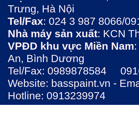
Trưng, Hà Nội
Tel/Fax
: 024 3 987 8066/09
Nhà máy sản xuất
: KCN Th
VPĐD khu vực Miền Nam
:
An, Bình Dương
Tel/Fax: 0989878584 09
Website: basspaint.vn - Em
Hotline: 0913239974