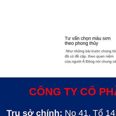
Tư vấn chọn màu sơn
theo phong thủy
Như những bài trước chúng tô
đã có đề cập, theo quan niệm
của người Á Đông nói chung v
Việt Nam nói riêng rất xem
trọng yếu tố phong thủy trong
xây dụng nhà ở hoặc bất kỳ
công trình kiến trúc nào. Phon
thủy trong ngôi nhà thường
CÔNG TY CỔ PH
được quyết định bởi các nhân
tố như: ...
Trụ sở chính:
No 41, Tổ 14