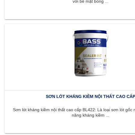
với bề mặt bóng ...
SƠN LÓT KHÁNG KIỀM NỘI THẤT CAO CẤ
Sơn lót kháng kiềm nội thất cao cấp BL422: Là loại sơn lót gốc 
năng kháng kiềm ...