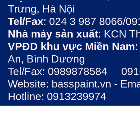
Trưng, Hà Nội
Tel/Fax
: 024 3 987 8066/09
Nhà máy sản xuất
: KCN Th
VPĐD khu vực Miền Nam
:
An, Bình Dương
Tel/Fax: 0989878584 09
Website: basspaint.vn - Em
Hotline: 0913239974