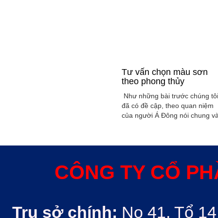
Tư vấn chọn màu sơn
theo phong thủy
Như những bài trước chúng tô
đã có đề cập, theo quan niệm
của người Á Đông nói chung v
Việt Nam nói riêng rất xem
trọng yếu tố phong thủy trong
xây dụng nhà ở hoặc bất kỳ
công trình kiến trúc nào. Phon
thủy trong ngôi nhà thường
CÔNG TY CỔ PH
được quyết định bởi các nhân
tố như: ...
Trụ sở chính:
No 41, Tổ 14