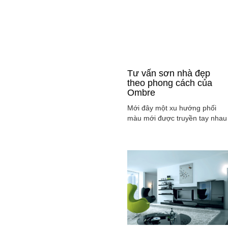
Tư vấn sơn nhà đẹp
theo phong cách của
Ombre
Mới đây một xu hướng phối
màu mới được truyền tay nhau
ở mọi lĩnh vực cả ở thời trang,
sơn nhà ... đó là phong cách
Ombre, cách phối màu sắc tinh
tế sao cho màu sắc chuyển dầ
từ tông nhạt sang đậm, từ sán
sang tối hay ngược lại. Cùng
tìm hiểu phong các này qua
việc ...