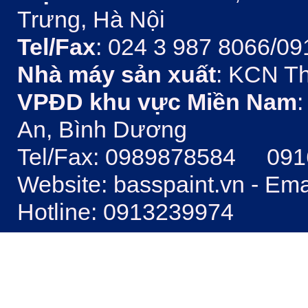
Trưng, Hà Nội
Tel/Fax
: 024 3 987 8066/09
Nhà máy sản xuất
: KCN Th
VPĐD khu vực Miền Nam
:
An, Bình Dương
Tel/Fax: 0989878584 09
Website: basspaint.vn - Em
Hotline: 0913239974