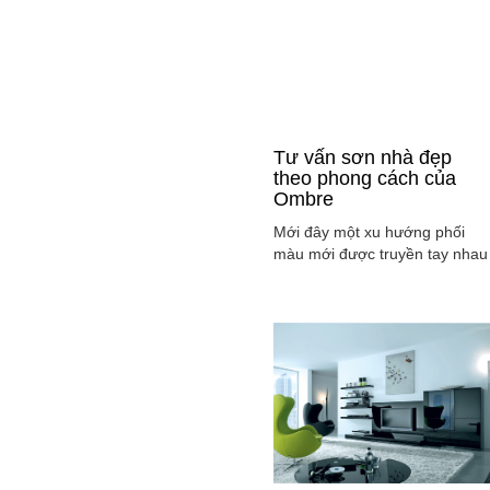
Tư vấn sơn nhà đẹp
theo phong cách của
Ombre
Mới đây một xu hướng phối
màu mới được truyền tay nhau
ở mọi lĩnh vực cả ở thời trang,
sơn nhà ... đó là phong cách
Ombre, cách phối màu sắc tinh
tế sao cho màu sắc chuyển dầ
từ tông nhạt sang đậm, từ sán
sang tối hay ngược lại. Cùng
tìm hiểu phong các này qua
việc ...