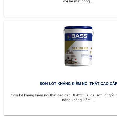
với bề mặt bóng ...
SƠN LÓT KHÁNG KIỀM NỘI THẤT CAO CẤ
Sơn lót kháng kiềm nội thất cao cấp BL422: Là loại sơn lót gốc 
năng kháng kiềm ...