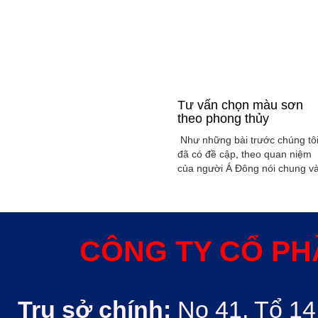
Tư vấn chọn màu sơn
theo phong thủy
Như những bài trước chúng tô
đã có đề cập, theo quan niệm
của người Á Đông nói chung v
Việt Nam nói riêng rất xem
trọng yếu tố phong thủy trong
xây dụng nhà ở hoặc bất kỳ
công trình kiến trúc nào. Phon
thủy trong ngôi nhà thường
CÔNG TY CỔ PH
được quyết định bởi các nhân
tố như: ...
Trụ sở chính:
No 41, Tổ 14