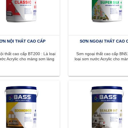
ƠN NỘI THẤT CAO CẤP
SƠN NGOẠI THẤT CAO 
i thất cao cấp BT200 : Là loại
Sơn ngoại thất cao cấp BN51
ớc Acrylic cho màng sơn láng
loại sơn nước Acrylic cho mà
n, màu sắc phong phú, ...
láng mịn, màu sắc phong phú