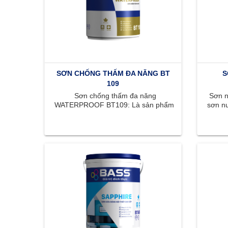
SƠN CHỐNG THẤM ĐA NĂNG BT
S
109
Sơn chống thấm đa năng
Sơn nộ
WATERPROOF BT109: Là sản phẩm
sơn nư
thích hợp chống thấm cho sàn và
mị
tường đứng. WATERPROOF BT109 ...