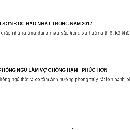
 SƠN ĐỘC ĐÁO NHẤT TRONG NĂM 2017
 khảo những ứng dụng màu sắc trong xu hướng thiết kế khô
PHÒNG NGỦ LÀM VỢ CHỒNG HẠNH PHÚC HƠN
òng ngủ thật ra có tầm ảnh hưởng phong thủy rất lớn hạnh p