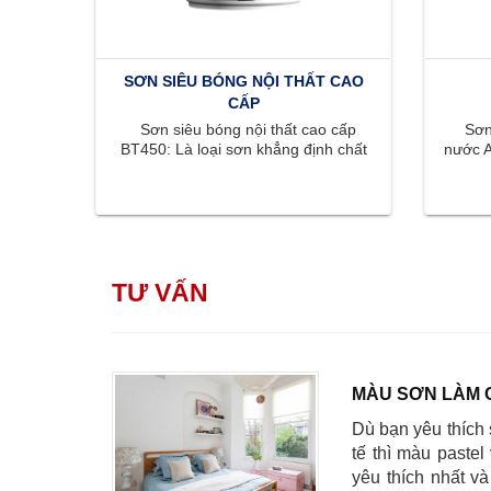
SƠN SIÊU BÓNG NỘI THẤT CAO
CẤP
Sơn siêu bóng nội thất cao cấp
Sơn 
BT450: Là loại sơn khẳng định chất
nước A
lượng đỉnh cao với bề mặt bóng ...
màu s
TƯ VẤN
MÀU SƠN LÀM 
Dù bạn yêu thích 
tế thì màu pastel
yêu thích nhất v