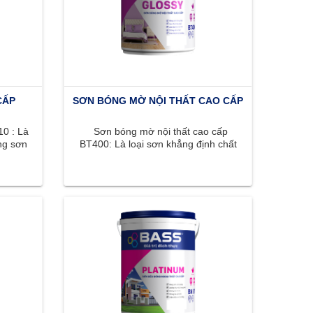
CẤP
SƠN BÓNG MỜ NỘI THẤT CAO CẤP
0 : Là
Sơn bóng mờ nội thất cao cấp
ng sơn
BT400: Là loại sơn khẳng định chất
, ...
lượng đỉnh cao với bề mặt bóng ...