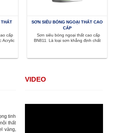
 THẤT
SƠN SIÊU BÓNG NGOẠI THẤT CAO
CẤP
cao cấp
Sơn siêu bóng ngoại thất cao cấp
 Acrylic
BN811: Là loại sơn khẳng định chất
..
lượng đỉnh cao với bề mặt siêu ...
VIDEO
ọng tinh
nội thất
l vàng,