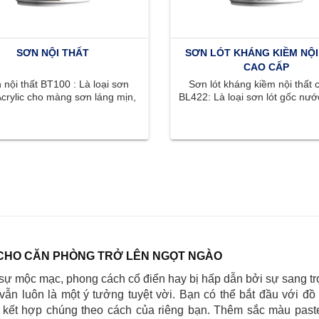
SƠN NỘI THẤT
SƠN LÓT KHÁNG KIỀM NỘI
CAO CẤP
nội thất BT100 : Là loại sơn
Sơn lót kháng kiềm nội thất 
crylic cho màng sơn láng mịn,
BL422: Là loại sơn lót gốc nước
ắc phong phú, tươi sáng, ...
có khả năng kháng kiềm .
CHO CĂN PHÒNG TRỞ LÊN NGỌT NGÀO
sự mộc mạc, phong cách cổ điển hay bị hấp dẫn bởi sự sang tr
 vẫn luôn là một ý tưởng tuyệt vời. Bạn có thể bắt đầu với đồ 
à kết hợp chúng theo cách của riêng bạn. Thêm sắc màu paste