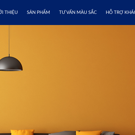
ỚI THIỆU
SẢN PHẨM
TƯ VẤN MÀU SẮC
HỖ TRỢ KHÁ