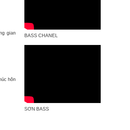
ng gian
BASS CHANEL
húc hôn
SƠN BASS