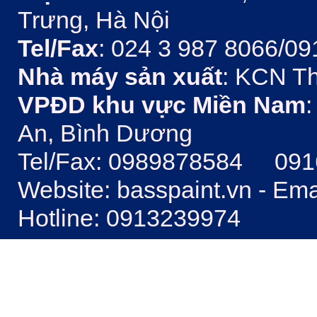
Trưng, Hà Nội
Tel/Fax
: 024 3 987 8066/09
Nhà máy sản xuất
: KCN Th
VPĐD khu vực Miền Nam
:
An, Bình Dương
Tel/Fax: 0989878584 09
Website: basspaint.vn - Em
Hotline: 0913239974