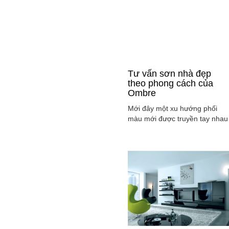
Tư vấn sơn nhà đẹp
theo phong cách của
Ombre
Mới đây một xu hướng phối
màu mới được truyền tay nhau
ở mọi lĩnh vực cả ở thời trang,
sơn nhà ... đó là phong cách
Ombre, cách phối màu sắc tinh
tế sao cho màu sắc chuyển dầ
từ tông nhạt sang đậm, từ sán
sang tối hay ngược lại. Cùng
tìm hiểu phong các này qua
việc ...