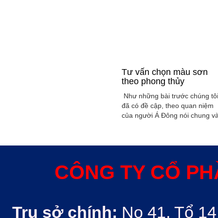
Tư vấn chọn màu sơn
theo phong thủy
Như những bài trước chúng tô
đã có đề cập, theo quan niệm
của người Á Đông nói chung v
Việt Nam nói riêng rất xem
trọng yếu tố phong thủy trong
xây dụng nhà ở hoặc bất kỳ
công trình kiến trúc nào. Phon
thủy trong ngôi nhà thường
CÔNG TY CỔ PH
được quyết định bởi các nhân
tố như: ...
Trụ sở chính:
No 41, Tổ 14