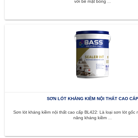
với bề mặt bóng ...
SƠN LÓT KHÁNG KIỀM NỘI THẤT CAO CẤ
Sơn lót kháng kiềm nội thất cao cấp BL422: Là loại sơn lót gốc 
năng kháng kiềm ...