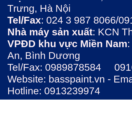
Trưng, Hà Nội
Tel/Fax
: 024 3 987 8066/09
Nhà máy sản xuất
: KCN Th
VPĐD khu vực Miền Nam
:
An, Bình Dương
Tel/Fax: 0989878584 09
Website: basspaint.vn - Em
Hotline: 0913239974