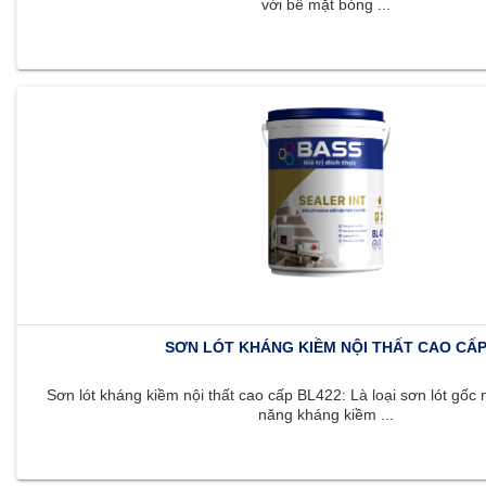
với bề mặt bóng ...
SƠN LÓT KHÁNG KIỀM NỘI THẤT CAO CẤ
Sơn lót kháng kiềm nội thất cao cấp BL422: Là loại sơn lót gốc 
năng kháng kiềm ...