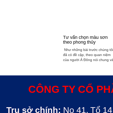
Tư vấn chọn màu sơn
theo phong thủy
Như những bài trước chúng tô
đã có đề cập, theo quan niệm
của người Á Đông nói chung v
Việt Nam nói riêng rất xem
trọng yếu tố phong thủy trong
xây dụng nhà ở hoặc bất kỳ
công trình kiến trúc nào. Phon
thủy trong ngôi nhà thường
CÔNG TY CỔ PH
được quyết định bởi các nhân
tố như: ...
Trụ sở chính:
No 41, Tổ 14