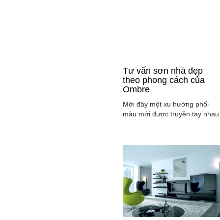
Tư vấn sơn nhà đẹp
theo phong cách của
Ombre
Mới đây một xu hướng phối
màu mới được truyền tay nhau
ở mọi lĩnh vực cả ở thời trang,
sơn nhà ... đó là phong cách
Ombre, cách phối màu sắc tinh
tế sao cho màu sắc chuyển dầ
từ tông nhạt sang đậm, từ sán
sang tối hay ngược lại. Cùng
tìm hiểu phong các này qua
việc ...