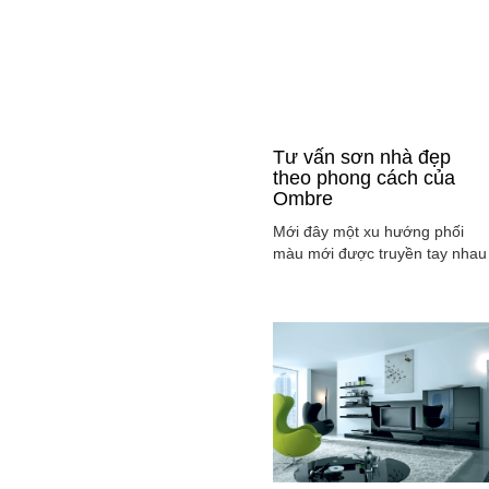
Tư vấn sơn nhà đẹp
theo phong cách của
Ombre
Mới đây một xu hướng phối
màu mới được truyền tay nhau
ở mọi lĩnh vực cả ở thời trang,
sơn nhà ... đó là phong cách
Ombre, cách phối màu sắc tinh
tế sao cho màu sắc chuyển dầ
từ tông nhạt sang đậm, từ sán
sang tối hay ngược lại. Cùng
tìm hiểu phong các này qua
việc ...