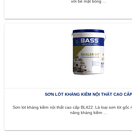
với bề mặt bóng ...
SƠN LÓT KHÁNG KIỀM NỘI THẤT CAO CẤ
Sơn lót kháng kiềm nội thất cao cấp BL422: Là loại sơn lót gốc 
năng kháng kiềm ...