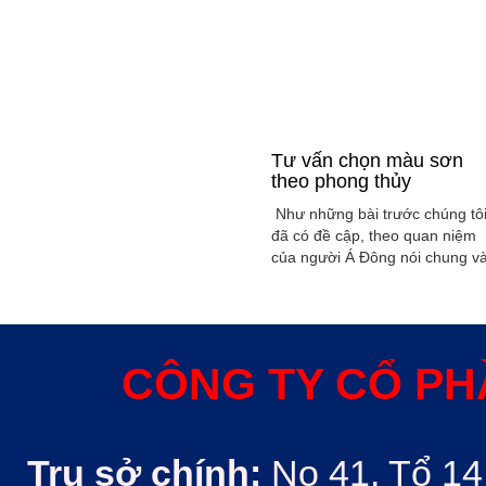
Tư vấn chọn màu sơn
theo phong thủy
Như những bài trước chúng tô
đã có đề cập, theo quan niệm
của người Á Đông nói chung v
Việt Nam nói riêng rất xem
trọng yếu tố phong thủy trong
xây dụng nhà ở hoặc bất kỳ
công trình kiến trúc nào. Phon
thủy trong ngôi nhà thường
CÔNG TY CỔ PH
được quyết định bởi các nhân
tố như: ...
Trụ sở chính:
No 41, Tổ 14