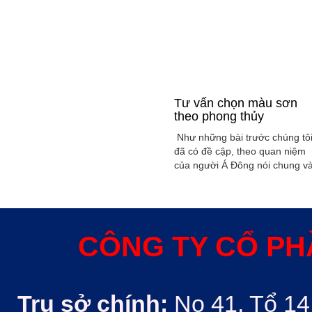
Tư vấn chọn màu sơn
theo phong thủy
Như những bài trước chúng tô
đã có đề cập, theo quan niệm
của người Á Đông nói chung v
Việt Nam nói riêng rất xem
trọng yếu tố phong thủy trong
xây dụng nhà ở hoặc bất kỳ
công trình kiến trúc nào. Phon
thủy trong ngôi nhà thường
CÔNG TY CỔ PH
được quyết định bởi các nhân
tố như: ...
Trụ sở chính:
No 41, Tổ 14