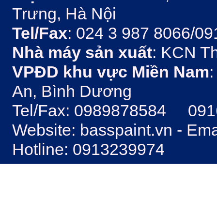
Trưng, Hà Nội
Tel/Fax
: 024 3 987 8066/09
Nhà máy sản xuất
: KCN Th
VPĐD khu vực Miền Nam
:
An, Bình Dương
Tel/Fax: 0989878584 09
Website: basspaint.vn - Em
Hotline: 0913239974