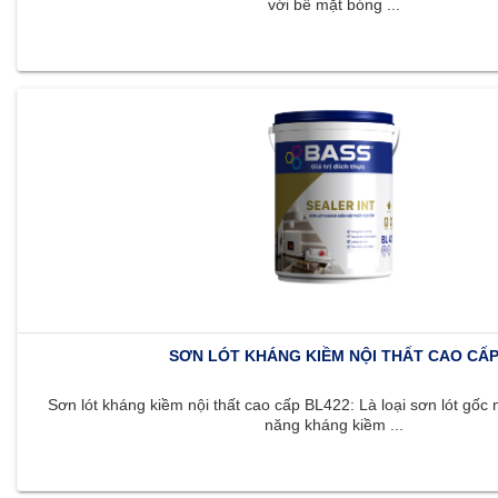
với bề mặt bóng ...
SƠN LÓT KHÁNG KIỀM NỘI THẤT CAO CẤ
Sơn lót kháng kiềm nội thất cao cấp BL422: Là loại sơn lót gốc 
năng kháng kiềm ...