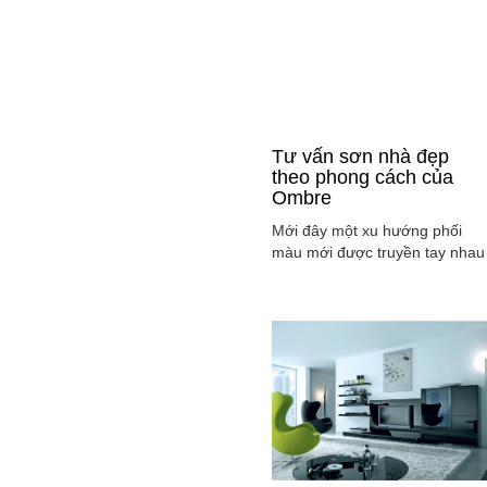
Tư vấn sơn nhà đẹp
theo phong cách của
Ombre
Mới đây một xu hướng phối
màu mới được truyền tay nhau
ở mọi lĩnh vực cả ở thời trang,
sơn nhà ... đó là phong cách
Ombre, cách phối màu sắc tinh
tế sao cho màu sắc chuyển dầ
từ tông nhạt sang đậm, từ sán
sang tối hay ngược lại. Cùng
tìm hiểu phong các này qua
việc ...