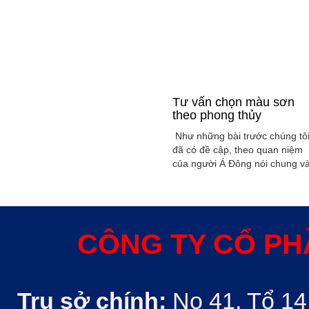
Tư vấn chọn màu sơn
theo phong thủy
Như những bài trước chúng tô
đã có đề cập, theo quan niệm
của người Á Đông nói chung v
Việt Nam nói riêng rất xem
trọng yếu tố phong thủy trong
xây dụng nhà ở hoặc bất kỳ
công trình kiến trúc nào. Phon
thủy trong ngôi nhà thường
CÔNG TY CỔ PH
được quyết định bởi các nhân
tố như: ...
Trụ sở chính:
No 41, Tổ 14