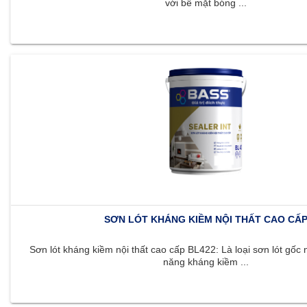
với bề mặt bóng ...
SƠN LÓT KHÁNG KIỀM NỘI THẤT CAO CẤ
Sơn lót kháng kiềm nội thất cao cấp BL422: Là loại sơn lót gốc 
năng kháng kiềm ...