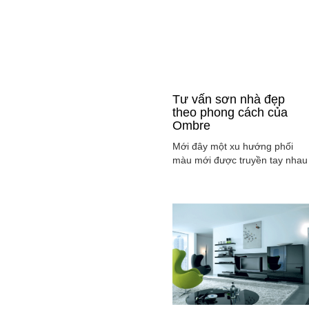
Tư vấn sơn nhà đẹp
theo phong cách của
Ombre
Mới đây một xu hướng phối
màu mới được truyền tay nhau
ở mọi lĩnh vực cả ở thời trang,
sơn nhà ... đó là phong cách
Ombre, cách phối màu sắc tinh
tế sao cho màu sắc chuyển dầ
từ tông nhạt sang đậm, từ sán
sang tối hay ngược lại. Cùng
tìm hiểu phong các này qua
việc ...