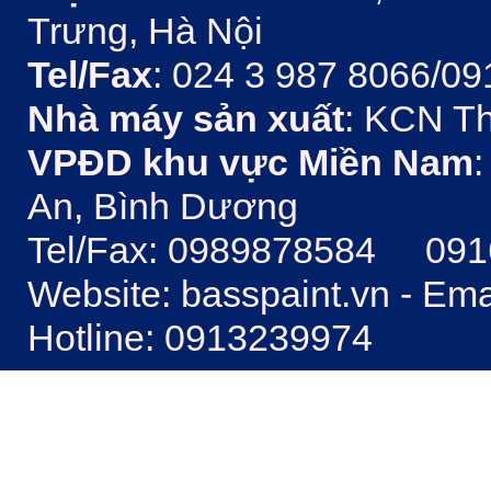
Trưng, Hà Nội
Tel/Fax
: 024 3 987 8066/09
Nhà máy sản xuất
: KCN Th
VPĐD khu vực Miền Nam
:
An, Bình Dương
Tel/Fax: 0989878584 09
Website: basspaint.vn - Em
Hotline: 0913239974