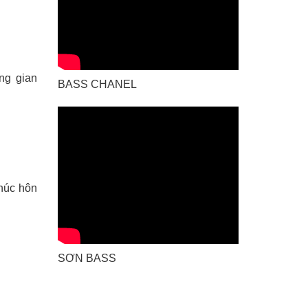
ng gian
BASS CHANEL
húc hôn
SƠN BASS