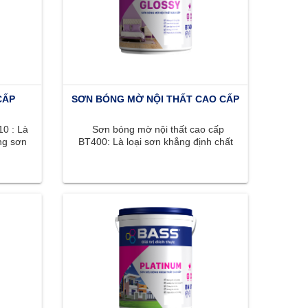
CẤP
SƠN BÓNG MỜ NỘI THẤT CAO CẤP
0 : Là
Sơn bóng mờ nội thất cao cấp
ng sơn
BT400: Là loại sơn khẳng định chất
, ...
lượng đỉnh cao với bề mặt bóng ...