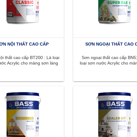
ƠN NỘI THẤT CAO CẤP
SƠN NGOẠI THẤT CAO 
i thất cao cấp BT200 : Là loại
Sơn ngoại thất cao cấp BN51
ớc Acrylic cho màng sơn láng
loại sơn nước Acrylic cho mà
n, màu sắc phong phú, ...
láng mịn, màu sắc phong phú