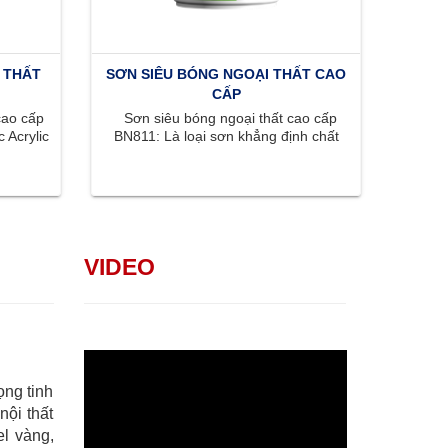
 THẤT
SƠN SIÊU BÓNG NGOẠI THẤT CAO
CẤP
cao cấp
Sơn siêu bóng ngoại thất cao cấp
 Acrylic
BN811: Là loại sơn khẳng định chất
..
lượng đỉnh cao với bề mặt siêu ...
VIDEO
ọng tinh
nội thất
l vàng,