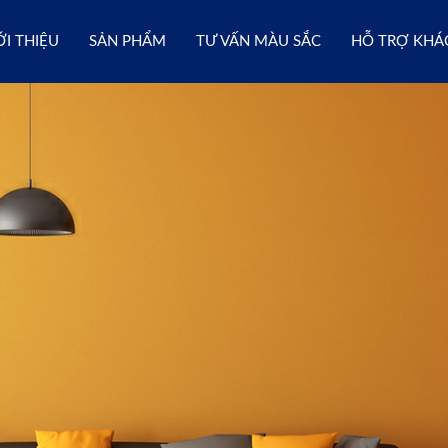
ỚI THIỆU
SẢN PHẨM
TƯ VẤN MÀU SẮC
HỖ TRỢ KHÁ