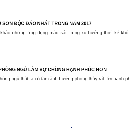
 SƠN ĐỘC ĐÁO NHẤT TRONG NĂM 2017
 khảo những ứng dụng màu sắc trong xu hướng thiết kế khô
PHÒNG NGỦ LÀM VỢ CHỒNG HẠNH PHÚC HƠN
òng ngủ thật ra có tầm ảnh hưởng phong thủy rất lớn hạnh p