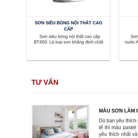
SƠN SIÊU BÓNG NỘI THẤT CAO
CẤP
Sơn siêu bóng nội thất cao cấp
Sơn 
BT450: Là loại sơn khẳng định chất
nước A
lượng đỉnh cao với bề mặt bóng ...
màu s
TƯ VẤN
MÀU SƠN LÀM 
Dù bạn yêu thích 
tế thì màu pastel
yêu thích nhất v