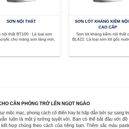
SƠN NỘI THẤT
SƠN LÓT KHÁNG KIỀM NỘI
CAO CẤP
nội thất BT100 : Là loại sơn
Sơn lót kháng kiềm nội thất 
crylic cho màng sơn láng mịn,
BL422: Là loại sơn lót gốc nước
ắc phong phú, tươi sáng, ...
có khả năng kháng kiềm .
CHO CĂN PHÒNG TRỞ LÊN NGỌT NGÀO
sự mộc mạc, phong cách cổ điển hay bị hấp dẫn bởi sự sang tr
 vẫn luôn là một ý tưởng tuyệt vời. Bạn có thể bắt đầu với đồ 
à kết hợp chúng theo cách của riêng bạn. Thêm sắc màu paste