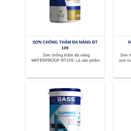
SƠN CHỐNG THẤM ĐA NĂNG BT
S
109
Sơn chống thấm đa năng
Sơn nộ
WATERPROOF BT109: Là sản phẩm
sơn nư
thích hợp chống thấm cho sàn và
mị
tường đứng. WATERPROOF BT109 ...