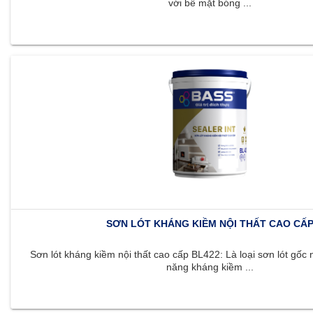
với bề mặt bóng ...
SƠN LÓT KHÁNG KIỀM NỘI THẤT CAO CẤ
Sơn lót kháng kiềm nội thất cao cấp BL422: Là loại sơn lót gốc 
năng kháng kiềm ...