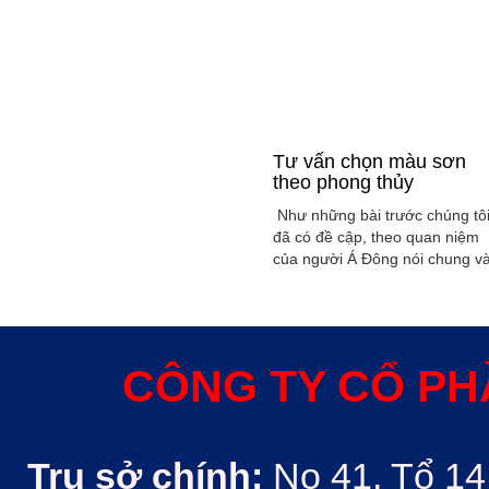
Tư vấn chọn màu sơn
theo phong thủy
Như những bài trước chúng tô
đã có đề cập, theo quan niệm
của người Á Đông nói chung v
Việt Nam nói riêng rất xem
trọng yếu tố phong thủy trong
xây dụng nhà ở hoặc bất kỳ
công trình kiến trúc nào. Phon
thủy trong ngôi nhà thường
CÔNG TY CỔ PH
được quyết định bởi các nhân
tố như: ...
Trụ sở chính:
No 41, Tổ 14