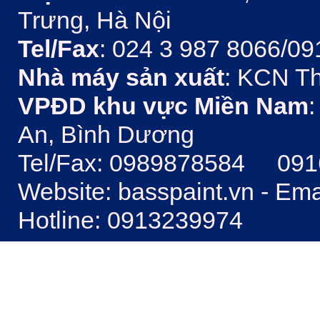
Trưng, Hà Nội
Tel/Fax
: 024 3 987 8066/09
Nhà máy sản xuất
: KCN Th
VPĐD khu vực Miền Nam
:
An, Bình Dương
Tel/Fax: 0989878584 09
Website: basspaint.vn - Em
Hotline: 0913239974