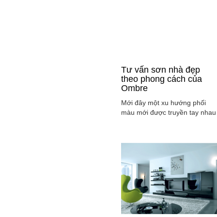
Tư vấn sơn nhà đẹp
theo phong cách của
Ombre
Mới đây một xu hướng phối
màu mới được truyền tay nhau
ở mọi lĩnh vực cả ở thời trang,
sơn nhà ... đó là phong cách
Ombre, cách phối màu sắc tinh
tế sao cho màu sắc chuyển dầ
từ tông nhạt sang đậm, từ sán
sang tối hay ngược lại. Cùng
tìm hiểu phong các này qua
việc ...