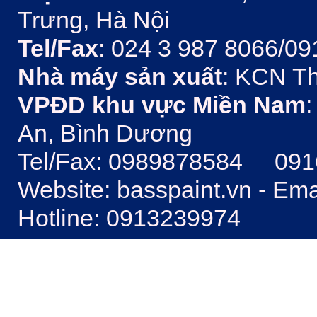
Trưng, Hà Nội
Tel/Fax
: 024 3 987 8066/09
Nhà máy sản xuất
: KCN Th
VPĐD khu vực Miền Nam
:
An, Bình Dương
Tel/Fax: 0989878584 09
Website: basspaint.vn - Em
Hotline: 0913239974