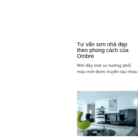
Tư vấn sơn nhà đẹp
theo phong cách của
Ombre
Mới đây một xu hướng phối
màu mới được truyền tay nhau
ở mọi lĩnh vực cả ở thời trang,
sơn nhà ... đó là phong cách
Ombre, cách phối màu sắc tinh
tế sao cho màu sắc chuyển dầ
từ tông nhạt sang đậm, từ sán
sang tối hay ngược lại. Cùng
tìm hiểu phong các này qua
việc ...