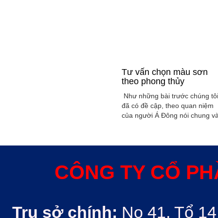
Tư vấn chọn màu sơn
theo phong thủy
Như những bài trước chúng tô
đã có đề cập, theo quan niệm
của người Á Đông nói chung v
Việt Nam nói riêng rất xem
trọng yếu tố phong thủy trong
xây dụng nhà ở hoặc bất kỳ
công trình kiến trúc nào. Phon
thủy trong ngôi nhà thường
CÔNG TY CỔ PH
được quyết định bởi các nhân
tố như: ...
Trụ sở chính:
No 41, Tổ 14