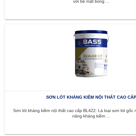
với bề mặt bóng ...
SƠN LÓT KHÁNG KIỀM NỘI THẤT CAO CẤ
Sơn lót kháng kiềm nội thất cao cấp BL422: Là loại sơn lót gốc 
năng kháng kiềm ...