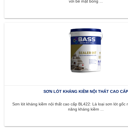
với bề mặt bóng ...
SƠN LÓT KHÁNG KIỀM NỘI THẤT CAO CẤ
Sơn lót kháng kiềm nội thất cao cấp BL422: Là loại sơn lót gốc 
năng kháng kiềm ...