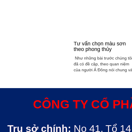
Tư vấn chọn màu sơn
theo phong thủy
Như những bài trước chúng tô
đã có đề cập, theo quan niệm
của người Á Đông nói chung v
Việt Nam nói riêng rất xem
trọng yếu tố phong thủy trong
xây dụng nhà ở hoặc bất kỳ
công trình kiến trúc nào. Phon
thủy trong ngôi nhà thường
CÔNG TY CỔ PH
được quyết định bởi các nhân
tố như: ...
Trụ sở chính:
No 41, Tổ 14