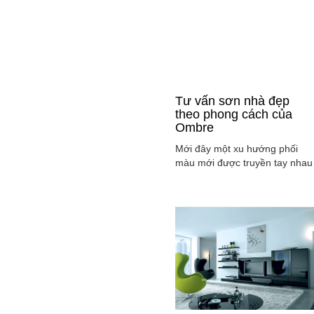
Tư vấn sơn nhà đẹp
theo phong cách của
Ombre
Mới đây một xu hướng phối
màu mới được truyền tay nhau
ở mọi lĩnh vực cả ở thời trang,
sơn nhà ... đó là phong cách
Ombre, cách phối màu sắc tinh
tế sao cho màu sắc chuyển dầ
từ tông nhạt sang đậm, từ sán
sang tối hay ngược lại. Cùng
tìm hiểu phong các này qua
việc ...