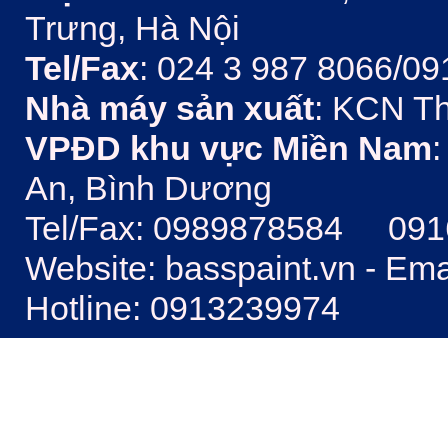
Trưng, Hà Nội
Tel/Fax
: 024 3 987 8066/09
Nhà máy sản xuất
: KCN Th
VPĐD khu vực Miền Nam
:
An, Bình Dương
Tel/Fax: 0989878584 09
Website: basspaint.vn - Em
Hotline: 0913239974