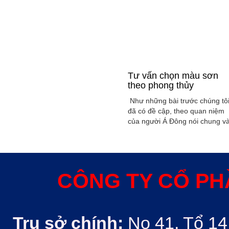
Tư vấn chọn màu sơn
theo phong thủy
Như những bài trước chúng tô
đã có đề cập, theo quan niệm
của người Á Đông nói chung v
Việt Nam nói riêng rất xem
trọng yếu tố phong thủy trong
xây dụng nhà ở hoặc bất kỳ
công trình kiến trúc nào. Phon
thủy trong ngôi nhà thường
CÔNG TY CỔ PH
được quyết định bởi các nhân
tố như: ...
Trụ sở chính:
No 41, Tổ 14