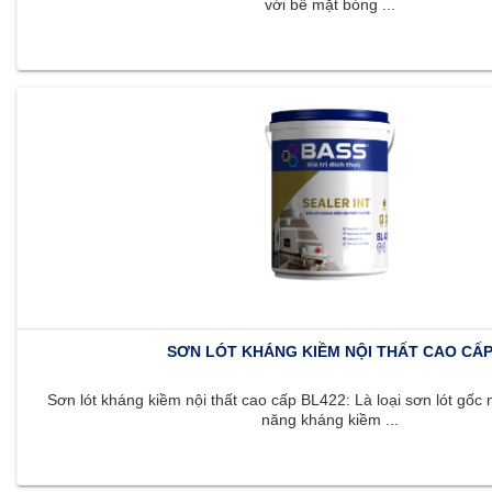
với bề mặt bóng ...
SƠN LÓT KHÁNG KIỀM NỘI THẤT CAO CẤ
Sơn lót kháng kiềm nội thất cao cấp BL422: Là loại sơn lót gốc 
năng kháng kiềm ...