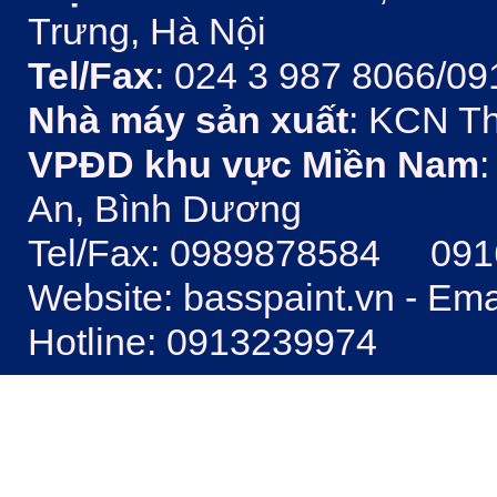
Trưng, Hà Nội
Tel/Fax
: 024 3 987 8066/09
Nhà máy sản xuất
: KCN Th
VPĐD khu vực Miền Nam
:
An, Bình Dương
Tel/Fax: 0989878584 09
Website: basspaint.vn - Em
Hotline: 0913239974