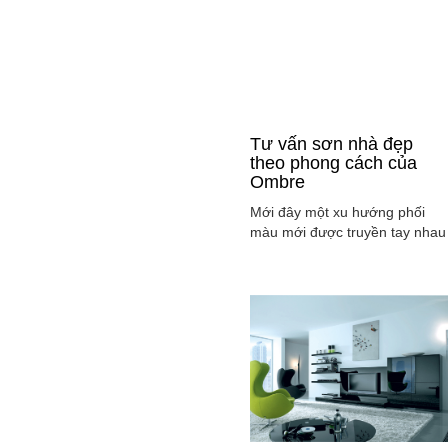
Tư vấn sơn nhà đẹp
theo phong cách của
Ombre
Mới đây một xu hướng phối
màu mới được truyền tay nhau
ở mọi lĩnh vực cả ở thời trang,
sơn nhà ... đó là phong cách
Ombre, cách phối màu sắc tinh
tế sao cho màu sắc chuyển dầ
từ tông nhạt sang đậm, từ sán
sang tối hay ngược lại. Cùng
tìm hiểu phong các này qua
việc ...