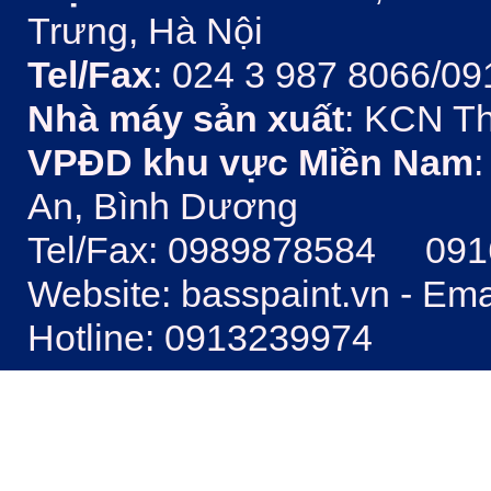
Trưng, Hà Nội
Tel/Fax
: 024 3 987 8066/09
Nhà máy sản xuất
: KCN Th
VPĐD khu vực Miền Nam
:
An, Bình Dương
Tel/Fax: 0989878584 09
Website: basspaint.vn - Em
Hotline: 0913239974