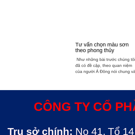
Tư vấn chọn màu sơn
theo phong thủy
Như những bài trước chúng tô
đã có đề cập, theo quan niệm
của người Á Đông nói chung v
Việt Nam nói riêng rất xem
trọng yếu tố phong thủy trong
xây dụng nhà ở hoặc bất kỳ
công trình kiến trúc nào. Phon
thủy trong ngôi nhà thường
CÔNG TY CỔ PH
được quyết định bởi các nhân
tố như: ...
Trụ sở chính:
No 41, Tổ 14