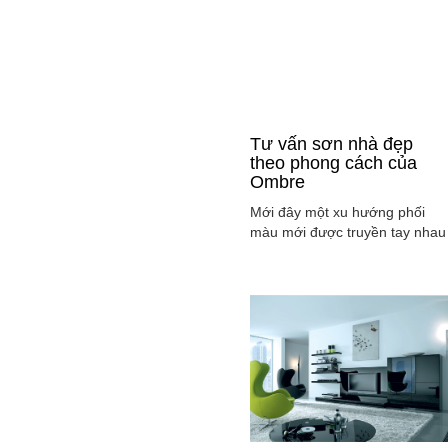
Tư vấn sơn nhà đẹp
theo phong cách của
Ombre
Mới đây một xu hướng phối
màu mới được truyền tay nhau
ở mọi lĩnh vực cả ở thời trang,
sơn nhà ... đó là phong cách
Ombre, cách phối màu sắc tinh
tế sao cho màu sắc chuyển dầ
từ tông nhạt sang đậm, từ sán
sang tối hay ngược lại. Cùng
tìm hiểu phong các này qua
việc ...