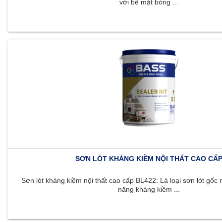
với bề mặt bóng ...
SƠN LÓT KHÁNG KIỀM NỘI THẤT CAO CẤ
Sơn lót kháng kiềm nội thất cao cấp BL422: Là loại sơn lót gốc 
năng kháng kiềm ...