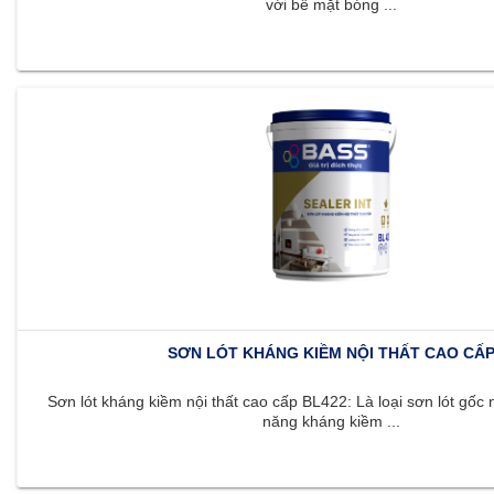
với bề mặt bóng ...
SƠN LÓT KHÁNG KIỀM NỘI THẤT CAO CẤ
Sơn lót kháng kiềm nội thất cao cấp BL422: Là loại sơn lót gốc 
năng kháng kiềm ...