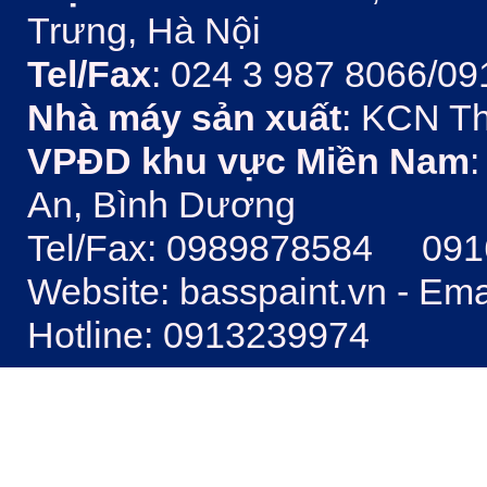
Trưng, Hà Nội
Tel/Fax
: 024 3 987 8066/09
Nhà máy sản xuất
: KCN Th
VPĐD khu vực Miền Nam
:
An, Bình Dương
Tel/Fax: 0989878584 09
Website: basspaint.vn - Em
Hotline: 0913239974