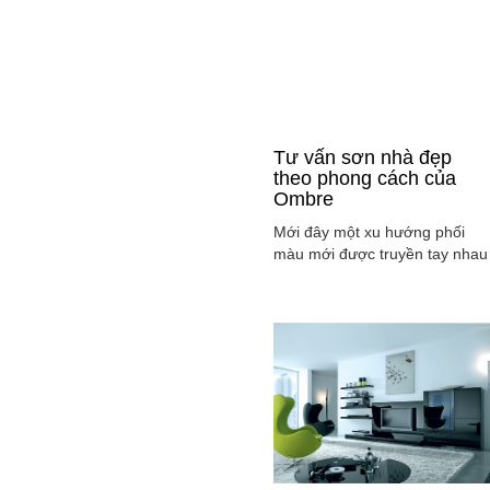
Tư vấn sơn nhà đẹp
theo phong cách của
Ombre
Mới đây một xu hướng phối
màu mới được truyền tay nhau
ở mọi lĩnh vực cả ở thời trang,
sơn nhà ... đó là phong cách
Ombre, cách phối màu sắc tinh
tế sao cho màu sắc chuyển dầ
từ tông nhạt sang đậm, từ sán
sang tối hay ngược lại. Cùng
tìm hiểu phong các này qua
việc ...