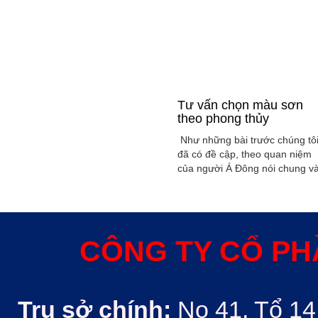
Tư vấn chọn màu sơn
theo phong thủy
Như những bài trước chúng tô
đã có đề cập, theo quan niệm
của người Á Đông nói chung v
Việt Nam nói riêng rất xem
trọng yếu tố phong thủy trong
xây dụng nhà ở hoặc bất kỳ
công trình kiến trúc nào. Phon
thủy trong ngôi nhà thường
CÔNG TY CỔ PH
được quyết định bởi các nhân
tố như: ...
Trụ sở chính:
No 41, Tổ 14