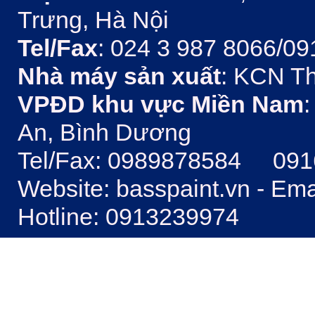
Trưng, Hà Nội
Tel/Fax
: 024 3 987 8066/09
Nhà máy sản xuất
: KCN Th
VPĐD khu vực Miền Nam
:
An, Bình Dương
Tel/Fax: 0989878584 09
Website: basspaint.vn - Em
Hotline: 0913239974