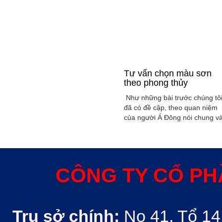
Tư vấn chọn màu sơn
theo phong thủy
Như những bài trước chúng tô
đã có đề cập, theo quan niệm
của người Á Đông nói chung v
Việt Nam nói riêng rất xem
trọng yếu tố phong thủy trong
xây dụng nhà ở hoặc bất kỳ
công trình kiến trúc nào. Phon
thủy trong ngôi nhà thường
CÔNG TY CỔ PH
được quyết định bởi các nhân
tố như: ...
Trụ sở chính:
No 41, Tổ 14