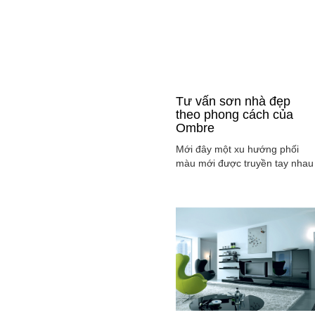
Tư vấn sơn nhà đẹp
theo phong cách của
Ombre
Mới đây một xu hướng phối
màu mới được truyền tay nhau
ở mọi lĩnh vực cả ở thời trang,
sơn nhà ... đó là phong cách
Ombre, cách phối màu sắc tinh
tế sao cho màu sắc chuyển dầ
từ tông nhạt sang đậm, từ sán
sang tối hay ngược lại. Cùng
tìm hiểu phong các này qua
việc ...