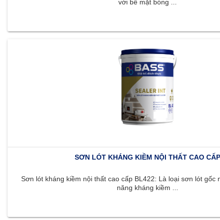
với bề mặt bóng ...
SƠN LÓT KHÁNG KIỀM NỘI THẤT CAO CẤ
Sơn lót kháng kiềm nội thất cao cấp BL422: Là loại sơn lót gốc 
năng kháng kiềm ...