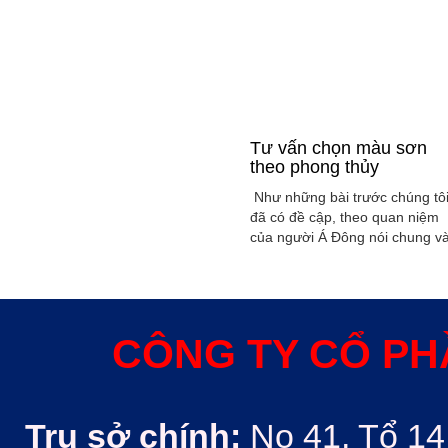
Tư vấn chọn màu sơn
theo phong thủy
Như những bài trước chúng tô
đã có đề cập, theo quan niệm
của người Á Đông nói chung v
Việt Nam nói riêng rất xem
trọng yếu tố phong thủy trong
xây dụng nhà ở hoặc bất kỳ
công trình kiến trúc nào. Phon
thủy trong ngôi nhà thường
CÔNG TY CỔ PH
được quyết định bởi các nhân
tố như: ...
Trụ sở chính:
No 41, Tổ 14