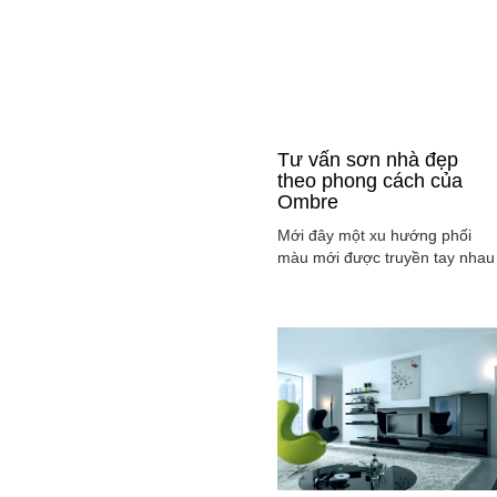
Tư vấn sơn nhà đẹp
theo phong cách của
Ombre
Mới đây một xu hướng phối
màu mới được truyền tay nhau
ở mọi lĩnh vực cả ở thời trang,
sơn nhà ... đó là phong cách
Ombre, cách phối màu sắc tinh
tế sao cho màu sắc chuyển dầ
từ tông nhạt sang đậm, từ sán
sang tối hay ngược lại. Cùng
tìm hiểu phong các này qua
việc ...