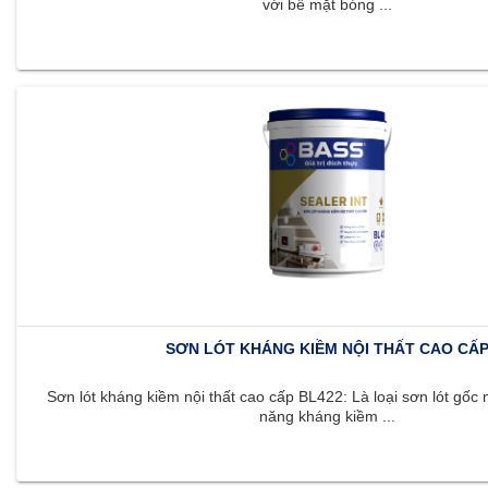
với bề mặt bóng ...
SƠN LÓT KHÁNG KIỀM NỘI THẤT CAO CẤ
Sơn lót kháng kiềm nội thất cao cấp BL422: Là loại sơn lót gốc 
năng kháng kiềm ...