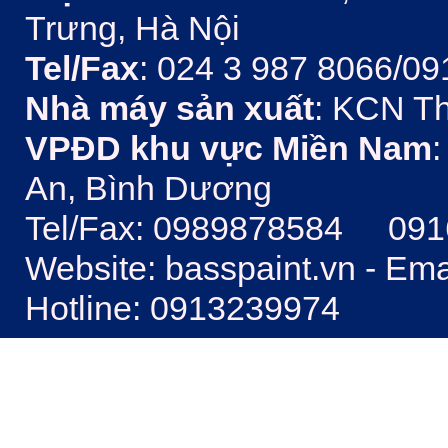
Trưng, Hà Nội
Tel/Fax
: 024 3 987 8066/09
Nhà máy sản xuất
: KCN Th
VPĐD khu vực Miền Nam
:
An, Bình Dương
Tel/Fax: 0989878584 09
Website: basspaint.vn - Em
Hotline: 0913239974