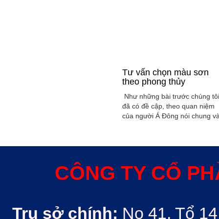
Tư vấn chọn màu sơn
theo phong thủy
Như những bài trước chúng tô
đã có đề cập, theo quan niệm
của người Á Đông nói chung v
Việt Nam nói riêng rất xem
trọng yếu tố phong thủy trong
xây dụng nhà ở hoặc bất kỳ
công trình kiến trúc nào. Phon
thủy trong ngôi nhà thường
CÔNG TY CỔ PH
được quyết định bởi các nhân
tố như: ...
Trụ sở chính:
No 41, Tổ 14