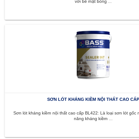
với bề mặt bóng ...
SƠN LÓT KHÁNG KIỀM NỘI THẤT CAO CẤ
Sơn lót kháng kiềm nội thất cao cấp BL422: Là loại sơn lót gốc 
năng kháng kiềm ...