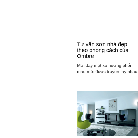
Tư vấn sơn nhà đẹp
theo phong cách của
Ombre
Mới đây một xu hướng phối
màu mới được truyền tay nhau
ở mọi lĩnh vực cả ở thời trang,
sơn nhà ... đó là phong cách
Ombre, cách phối màu sắc tinh
tế sao cho màu sắc chuyển dầ
từ tông nhạt sang đậm, từ sán
sang tối hay ngược lại. Cùng
tìm hiểu phong các này qua
việc ...