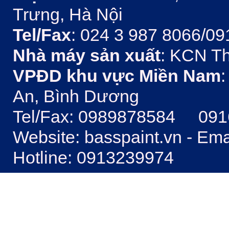
Trưng, Hà Nội
Tel/Fax
: 024 3 987 8066/09
Nhà máy sản xuất
: KCN Th
VPĐD khu vực Miền Nam
:
An, Bình Dương
Tel/Fax: 0989878584 09
Website: basspaint.vn - Em
Hotline: 0913239974