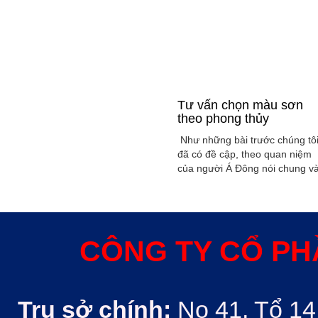
Tư vấn chọn màu sơn
theo phong thủy
Như những bài trước chúng tô
đã có đề cập, theo quan niệm
của người Á Đông nói chung v
Việt Nam nói riêng rất xem
trọng yếu tố phong thủy trong
xây dụng nhà ở hoặc bất kỳ
công trình kiến trúc nào. Phon
thủy trong ngôi nhà thường
CÔNG TY CỔ PH
được quyết định bởi các nhân
tố như: ...
Trụ sở chính:
No 41, Tổ 14