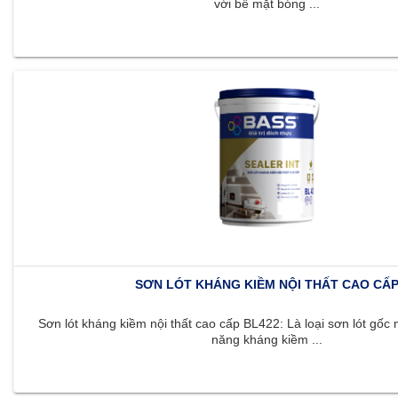
với bề mặt bóng ...
SƠN LÓT KHÁNG KIỀM NỘI THẤT CAO CẤ
Sơn lót kháng kiềm nội thất cao cấp BL422: Là loại sơn lót gốc 
năng kháng kiềm ...