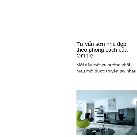
Tư vấn sơn nhà đẹp
theo phong cách của
Ombre
Mới đây một xu hướng phối
màu mới được truyền tay nhau
ở mọi lĩnh vực cả ở thời trang,
sơn nhà ... đó là phong cách
Ombre, cách phối màu sắc tinh
tế sao cho màu sắc chuyển dầ
từ tông nhạt sang đậm, từ sán
sang tối hay ngược lại. Cùng
tìm hiểu phong các này qua
việc ...