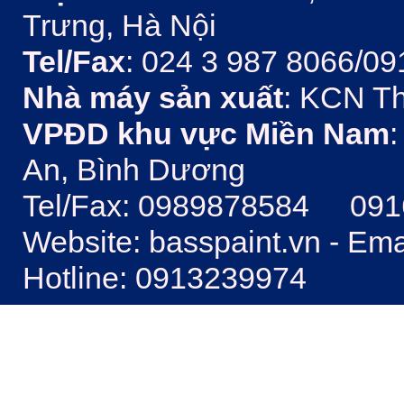
Trưng, Hà Nội
Tel/Fax
: 024 3 987 8066/09
Nhà máy sản xuất
: KCN Th
VPĐD khu vực Miền Nam
:
An, Bình Dương
Tel/Fax: 0989878584 09
Website: basspaint.vn - Em
Hotline: 0913239974