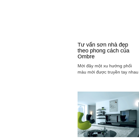
Tư vấn sơn nhà đẹp
theo phong cách của
Ombre
Mới đây một xu hướng phối
màu mới được truyền tay nhau
ở mọi lĩnh vực cả ở thời trang,
sơn nhà ... đó là phong cách
Ombre, cách phối màu sắc tinh
tế sao cho màu sắc chuyển dầ
từ tông nhạt sang đậm, từ sán
sang tối hay ngược lại. Cùng
tìm hiểu phong các này qua
việc ...