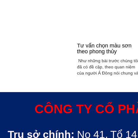
Tư vấn chọn màu sơn
theo phong thủy
Như những bài trước chúng tô
đã có đề cập, theo quan niệm
của người Á Đông nói chung v
Việt Nam nói riêng rất xem
trọng yếu tố phong thủy trong
xây dụng nhà ở hoặc bất kỳ
công trình kiến trúc nào. Phon
thủy trong ngôi nhà thường
CÔNG TY CỔ PH
được quyết định bởi các nhân
tố như: ...
Trụ sở chính:
No 41, Tổ 14