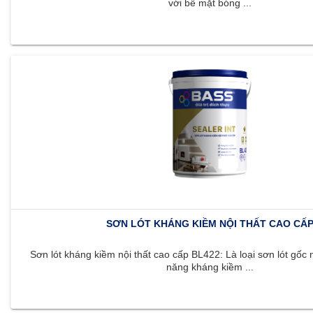
với bề mặt bóng ...
SƠN LÓT KHÁNG KIỀM NỘI THẤT CAO CẤ
Sơn lót kháng kiềm nội thất cao cấp BL422: Là loại sơn lót gốc 
năng kháng kiềm ...