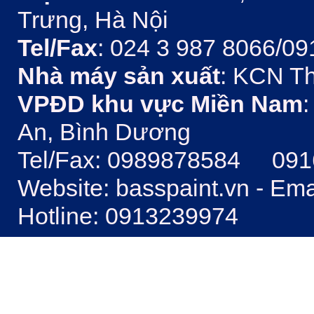
Trưng, Hà Nội
Tel/Fax
: 024 3 987 8066/09
Nhà máy sản xuất
: KCN Th
VPĐD khu vực Miền Nam
:
An, Bình Dương
Tel/Fax: 0989878584 09
Website: basspaint.vn - Em
Hotline: 0913239974