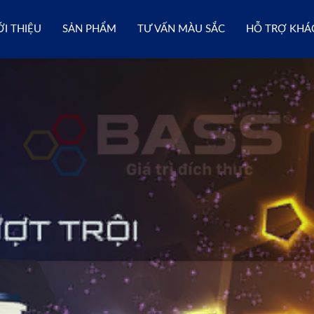
ỚI THIỆU
SẢN PHẨM
TƯ VẤN MÀU SẮC
HỖ TRỢ KHÁ