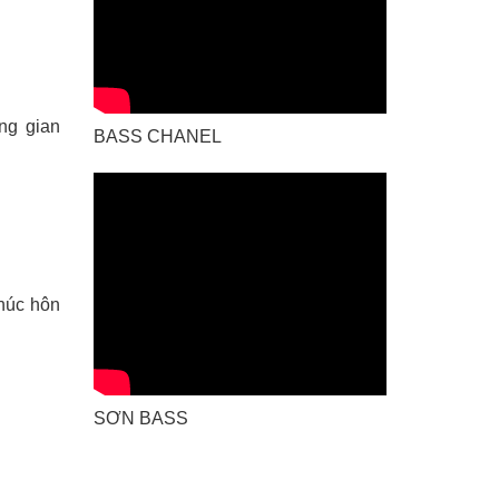
ng gian
BASS CHANEL
húc hôn
SƠN BASS