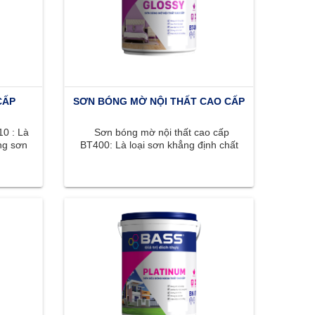
CẤP
SƠN BÓNG MỜ NỘI THẤT CAO CẤP
0 : Là
Sơn bóng mờ nội thất cao cấp
ng sơn
BT400: Là loại sơn khẳng định chất
, ...
lượng đỉnh cao với bề mặt bóng ...