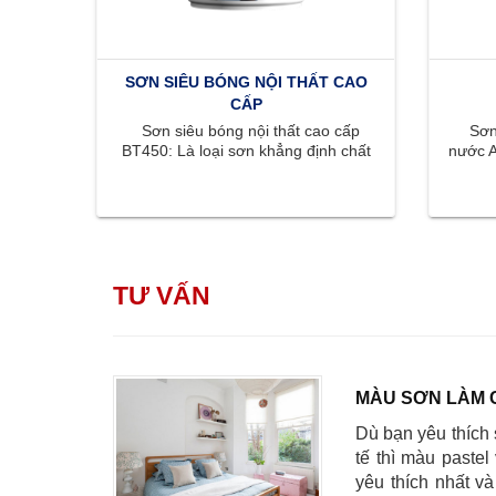
SƠN SIÊU BÓNG NỘI THẤT CAO
CẤP
Sơn siêu bóng nội thất cao cấp
Sơn 
BT450: Là loại sơn khẳng định chất
nước A
lượng đỉnh cao với bề mặt bóng ...
màu s
TƯ VẤN
MÀU SƠN LÀM 
Dù bạn yêu thích 
tế thì màu pastel
yêu thích nhất v