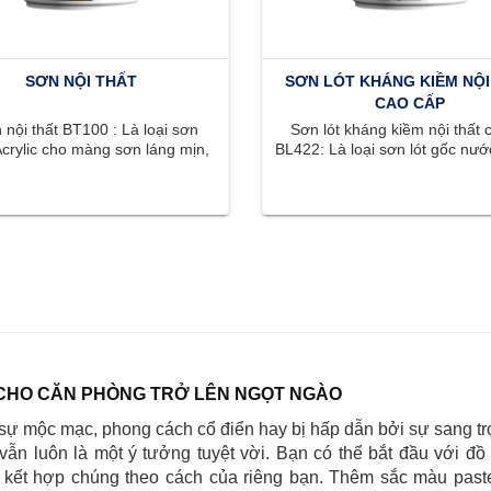
SƠN NỘI THẤT
SƠN LÓT KHÁNG KIỀM NỘI
CAO CẤP
nội thất BT100 : Là loại sơn
Sơn lót kháng kiềm nội thất 
crylic cho màng sơn láng mịn,
BL422: Là loại sơn lót gốc nước
ắc phong phú, tươi sáng, ...
có khả năng kháng kiềm .
CHO CĂN PHÒNG TRỞ LÊN NGỌT NGÀO
sự mộc mạc, phong cách cổ điển hay bị hấp dẫn bởi sự sang tr
 vẫn luôn là một ý tưởng tuyệt vời. Bạn có thể bắt đầu với đồ 
à kết hợp chúng theo cách của riêng bạn. Thêm sắc màu paste