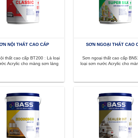
ƠN NỘI THẤT CAO CẤP
SƠN NGOẠI THẤT CAO 
i thất cao cấp BT200 : Là loại
Sơn ngoại thất cao cấp BN51
ớc Acrylic cho màng sơn láng
loại sơn nước Acrylic cho mà
n, màu sắc phong phú, ...
láng mịn, màu sắc phong phú