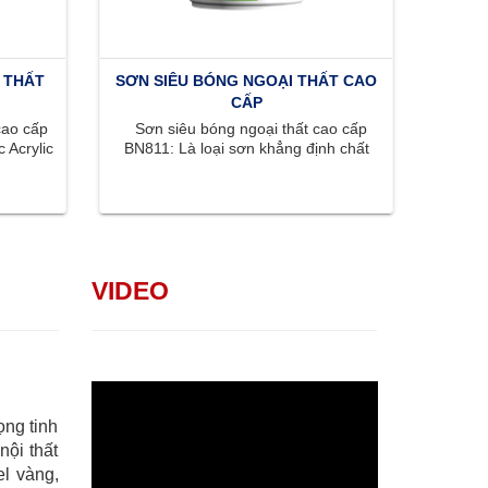
 THẤT
SƠN SIÊU BÓNG NGOẠI THẤT CAO
CẤP
cao cấp
Sơn siêu bóng ngoại thất cao cấp
 Acrylic
BN811: Là loại sơn khẳng định chất
..
lượng đỉnh cao với bề mặt siêu ...
VIDEO
ọng tinh
nội thất
l vàng,