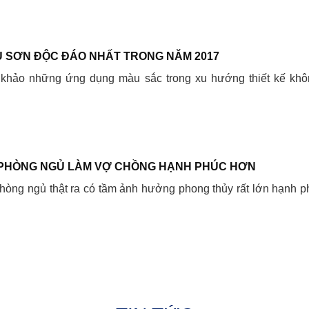
 SƠN ĐỘC ĐÁO NHẤT TRONG NĂM 2017
 khảo những ứng dụng màu sắc trong xu hướng thiết kế khô
PHÒNG NGỦ LÀM VỢ CHỒNG HẠNH PHÚC HƠN
òng ngủ thật ra có tầm ảnh hưởng phong thủy rất lớn hạnh p