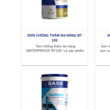
SƠN CHỐNG THẤM ĐA NĂNG BT
S
109
Sơn chống thấm đa năng
Sơn nộ
WATERPROOF BT109: Là sản phẩm
sơn nư
thích hợp chống thấm cho sàn và
mị
tường đứng. WATERPROOF BT109 ...