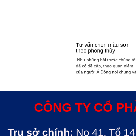
Tư vấn chọn màu sơn
theo phong thủy
Như những bài trước chúng tô
đã có đề cập, theo quan niệm
của người Á Đông nói chung v
Việt Nam nói riêng rất xem
trọng yếu tố phong thủy trong
xây dụng nhà ở hoặc bất kỳ
công trình kiến trúc nào. Phon
thủy trong ngôi nhà thường
CÔNG TY CỔ PH
được quyết định bởi các nhân
tố như: ...
Trụ sở chính:
No 41, Tổ 14