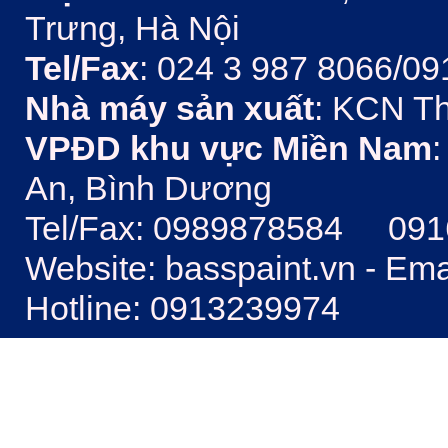
Trưng, Hà Nội
Tel/Fax
: 024 3 987 8066/09
Nhà máy sản xuất
: KCN Th
VPĐD khu vực Miền Nam
:
An, Bình Dương
Tel/Fax: 0989878584 09
Website: basspaint.vn - Em
Hotline: 0913239974