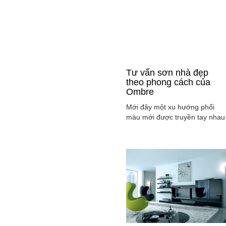
Tư vấn sơn nhà đẹp
theo phong cách của
Ombre
Mới đây một xu hướng phối
màu mới được truyền tay nhau
ở mọi lĩnh vực cả ở thời trang,
sơn nhà ... đó là phong cách
Ombre, cách phối màu sắc tinh
tế sao cho màu sắc chuyển dầ
từ tông nhạt sang đậm, từ sán
sang tối hay ngược lại. Cùng
tìm hiểu phong các này qua
việc ...