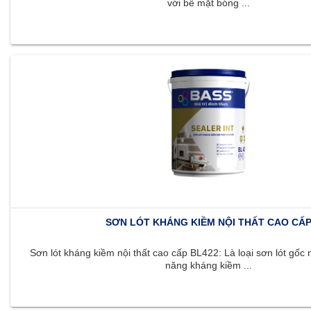
với bề mặt bóng ...
SƠN LÓT KHÁNG KIỀM NỘI THẤT CAO CẤ
Sơn lót kháng kiềm nội thất cao cấp BL422: Là loại sơn lót gốc 
năng kháng kiềm ...